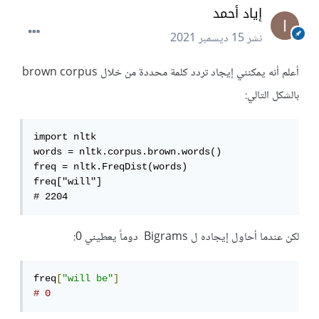
إياد أحمد
نشر
15 ديسمبر 2021
أعلم أنه يمكنني إيجاد تردد كلمة محددة من خلال brown corpus
بالشكل التالي:
import nltk

words = nltk.corpus.brown.words()

freq = nltk.FreqDist(words)

freq["will"]

# 2204
لكن عندما أحاول إيجاده ل Bigrams دوماً يعطيني 0:
freq
[
"will be"
]
# 0