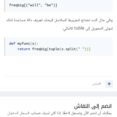
freqbig[("will", "be")]
وفي حال كنت تحتاج لتمريرها كسلاسل فيمنك تعريف دالة مساعدة لذلك
تتولى التحويل إلى tuble كالتالي:
def
 myfunc
(
s
):
return
 freqbig
[
tuple
(
s
.
split
(
" "
))]
اقتباس
انضم إلى النقاش
يمكنك أن تنشر الآن وتسجل لاحقًا. إذا كان لديك حساب،
فسجل الدخول