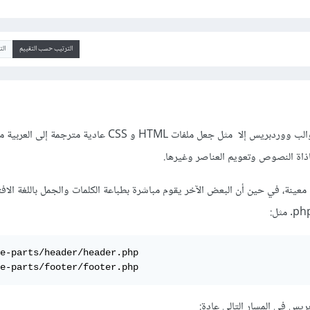
الترتيب حسب التقييم
ال
بالشكل الأبسط، ليس تعريب قوالب ووردبريس إلا مثل جعل ملفات HTML و CSS عادية مترج
حاذاة النصوص وتعويم العناصر وغيرها.
معينة، في حين أن البعض الآخر يقوم مباشرة بطباعة الكلمات والجمل باللغة الا
e-parts/header/header.php

e-parts/footer/footer.php
ريس في المسار التالي عادة: