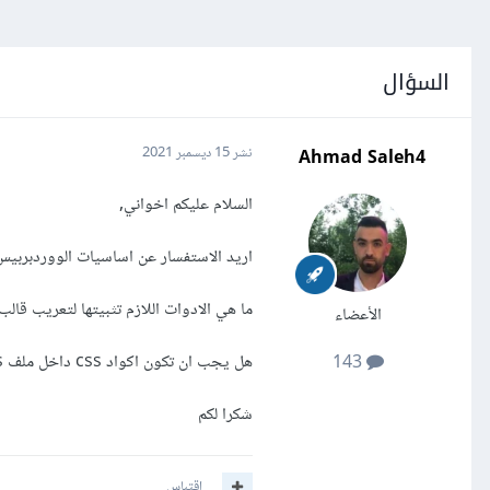
السؤال
Ahmad Saleh4
نشر
15 ديسمبر 2021
السلام عليكم اخواني,
اريد الاستفسار عن اساسيات الووردبربيس
ما هي الادوات اللازم تثبيتها لتعريب قا
الأعضاء
هل يجب ان تكون اكواد css داخل ملف rtl.css؟
143
شكرا لكم
اقتباس