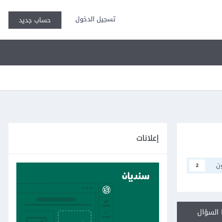
تسجيل الدخول
حساب جديد
إعلانات
ن
2
السؤال