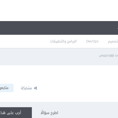
تصميم
DevOps
البرامج والتطبيقات
ب ووردبريس
متابعو
مشاركة
اطرح سؤالًا
أجب على هذا 