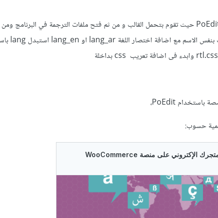
يمكنك استخدام أداة/برنامج PoEdit حيث تقوم بتحمل القالب و من ثم فتح ملفات الترجمة في البرنامج 
الترجمات بعد ذلك احفظ الملف
استخدام PoEdit،
يمية حسوب: