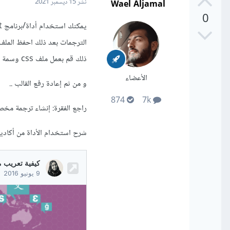
Wael Aljamal
نشر
15 ديسمبر 2021
0
ذلك قم بعمل ملف css وسمة rtl.css وابدء فى اضافة تعريب css بداخلة
الأعضاء
و من ثم إعادة رفع القالب ..
874
7k
راجع الفقرة: إنشاء ترجمة مخصصة ب
شرح استخدام الأداة من أكاد