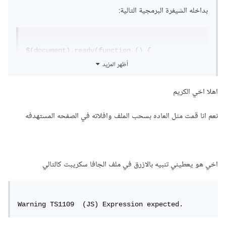
بداخله الشيفرة البرمجية التالية:
$(document).ready(function () {

             $('
<%=
lstBoxTest
.
ClientID
أظهر المزيد
%>').SumoSelect({ okCancelInMulti: true });

اهلا اخي الكريم
        });
يجب عليك ربطه مع الصفحة السابقة التي سيتم تنفيذ هذا الكود
نعم انا قمت مثل العاده بسحب الملف وافلاته في الصفحه المستهدفه
بداخلها من خلال الوسم التالي:
اخي هو يعطيني تنبيه بالازرق في ملف الجافا سكريبت كالتالي
<script 
src='
<%=
ResolveClientUrl
(
"~/js/test.js"
)
%>
'  type="text/javascript">
</script>
Warning	TS1109	(JS) Expression expected.
مع استبدال المسار: ~/js/test.js حسب اسم ومكان توضّع ملف