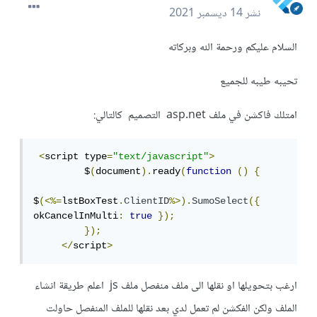
نشر
14 ديسمبر 2021
السلام عليكم ورحمة الله وبركاته
تحيبه طيبه للجميع
امتلك فاكشن في ملف asp.net التصميم كالتالي:
<
script type
=
"text/javascript"
>
         $
(
document
).
ready
(
function
()
{
$
(<%=
lstBoxTest
.
ClientID
%>).
SumoSelect
({
okCancelInMulti
:
true
});
});
</
script
>
ارغب بتحويلها او نقلها الى ملف منفصل ملف js اعلم طريقة انشاء
الملف ولكن الفكشن لم تعمل لدي بعد نقلها للملف المنفصل حاولت