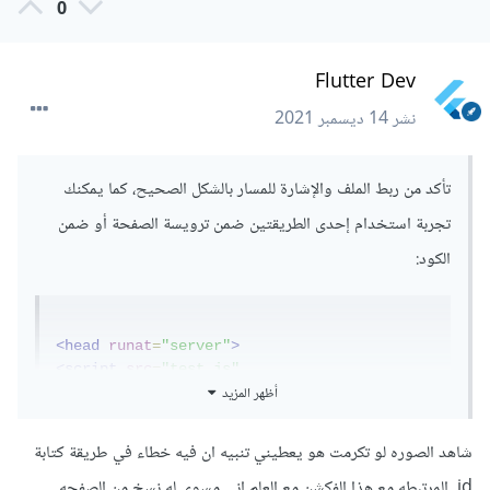
0
Flutter Dev
نشر
14 ديسمبر 2021
تأكد من ربط الملف والإشارة للمسار بالشكل الصحيح، كما يمكنك
تجربة استخدام إحدى الطريقتين ضمن ترويسة الصفحة أو ضمن
الكود:
<head
runat
=
"server"
>
<script
src
=
"test.js"
أظهر المزيد
type
=
"text/javascript"
></script>
</head>
شاهد الصوره لو تكرمت هو يعطيني تنبيه ان فيه خطاء في طريقة كتابة
Page.ClientScript.RegisterClientScriptInclu
id المرتبطه مع هذا الفكشن مع العلم اني مسوي له نسخ من الصفحه
de("test", ResolveUrl("~/js/test.js"));