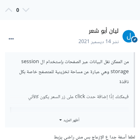
0
ليان أبو شعر
نشر
14 ديسمبر 2021
من الممكن نقل البيانات عبر الصفحات بإستخدام ال session
storage وهي عبارة عن مساحة تخزينية للمتصفح خاصة بكل
نافذة
فيمكنك إذًا إضافة حدث click على زر السعر يكون كالأتي
أظهر المزيد
const product={

	name:"اسم المنتج",

	price:"سعر المنتح"

لطفا آسفة جدا ع الإزعاج بس مش راضي يزبط