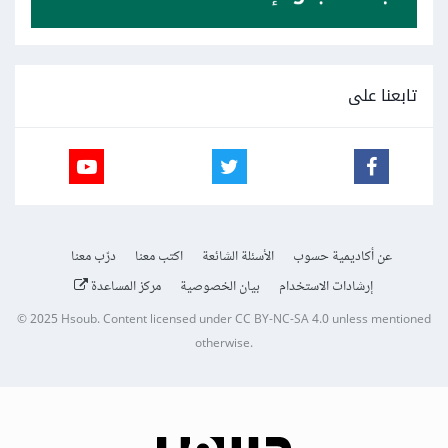
<td><center>
32%
</center></td>
<button
id
=
"ww"
><td><center><a
تابعنا على
href
=
"Purchase_basket.html"
><input
type
=
"submit"
name
=
"6$"
value
=
"6$"
></a>
</center></td></button>
</tr>
</tbody>
عن أكاديمية حسوب
الأسئلة الشائعة
اكتب معنا
درّب معنا
<tbody>
إرشادات الاستخدام
بيان الخصوصية
مركز المساعدة
<tr>
© 2025
Hsoub
.
Content licensed under
CC BY-NC-SA 4.0
unless mentioned
<td><center>
3-
</center></td>
otherwise.
<td><center>
A3
</center></td>
<td><center><img
src
=
"../images/im7.jpg"
height
=
"200px"