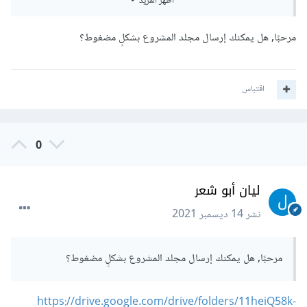
أظهر المزيد
<title>
aPPLICATION
</title>
مرحبًا, هل يمكنك إرسال مجلد المشروع بشكلٍ مضغوط؟
<meta
charset
=
"UTF-8"
>
<meta
name
=
"description"
content
=
"my 
اقتباس
project"
>
<script
type
=
"text/javascript"
>
</script>
0
<style></style>
ليان أبو شعر
<link
rel
=
"stylesheet"
type
=
"text/css"
href
=
"../style/style.css"
>
نشر
14 ديسمبر 2021
<script
type
=
"text/javascript"
src
=
"../Java/Javalanguage.js"
></script>
مرحبًا, هل يمكنك إرسال مجلد المشروع بشكلٍ مضغوط؟
</head>
https://drive.google.com/drive/folders/11heiQ58k-
<body>