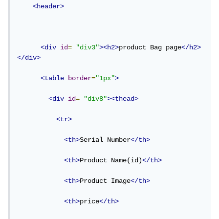
<header>
<div
id
=
"div3"
><h2>
product Bag page
</h2>
</div>
<table
border
=
"1px"
>
<div
id
=
"div8"
><thead>
<tr>
<th>
Serial Number
</th>
<th>
Product Name(id)
</th>
<th>
Product Image
</th>
<th>
price
</th>