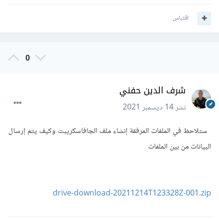
<table
border
=
"1px"
>
اقتباس
<div
id
=
"div8"
><thead>
<tr>
0
<th>
Serial Number
</th>
شرف الدين حفني
<th>
Product Name(id)
</th>
نشر
14 ديسمبر 2021
<th>
Product Image
</th>
ستلاحظ في الملفات المرفقة إنشاء ملف الجافاسكريبت وكيف يتم إرسال
<th>
price
</th>
البيانات من بين الملفات
<th>
discount percentage %
</th>
<th><center>
The price after 
discount
</center></th>
drive-download-20211214T123328Z-001.zip
</tr>