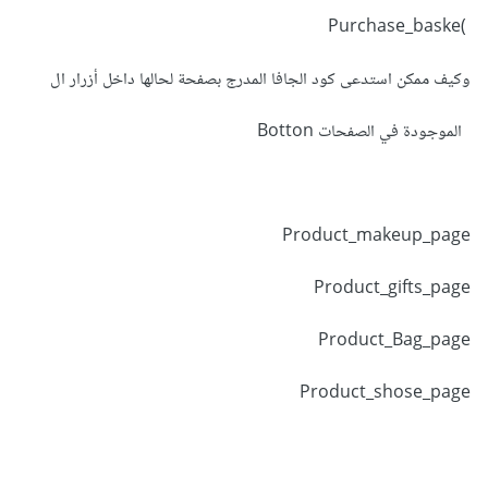
<a
href
=
"product_shose_page.html"
)Purchase_baske
target
=
"_blank"
>
 shose page
</a>
|

وكيف ممكن استدعى كود الجافا المدرج بصفحة لحالها داخل أزرار ال
<a
href
=
"Table_Categories.html"
target
=
"_blank"
>
Table Categories
</a>
|

الموجودة في الصفحات Botton
<a
href
=
"Purchase_basket.html"
target
=
"_blank"
>
Purchase_basket
</a>
|

Product_makeup_page
</nav></center></div>
Product_gifts_page
<br>
Product_Bag_page
<header>
Product_shose_page
<div
id
=
"div3"
><h2>
product Bag 
page
</h2></div>