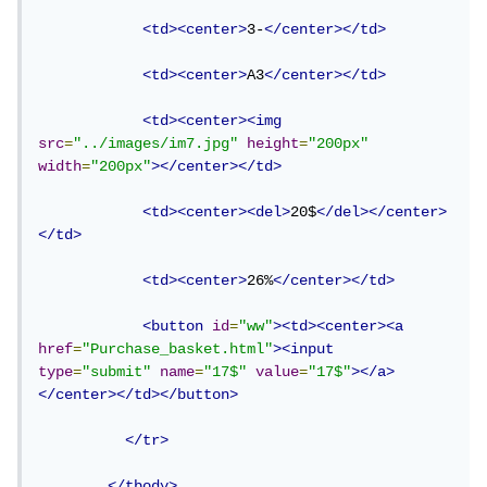
<td><center>
3-
</center></td>
<td><center>
A3
</center></td>
<td><center><img
src
=
"../images/im7.jpg"
height
=
"200px"
width
=
"200px"
></center></td>
<td><center><del>
20$
</del></center>
</td>
<td><center>
26%
</center></td>
<button
id
=
"ww"
><td><center><a
href
=
"Purchase_basket.html"
><input
type
=
"submit"
name
=
"17$"
value
=
"17$"
></a>
</center></td></button>
</tr>
</tbody>