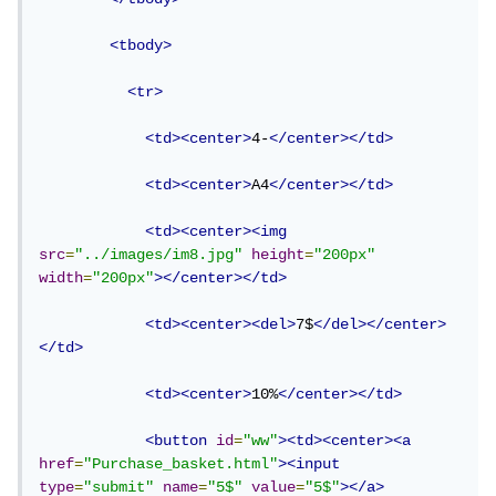
<tbody>
<tr>
<td><center>
4-
</center></td>
<td><center>
A4
</center></td>
<td><center><img
src
=
"../images/im8.jpg"
height
=
"200px"
width
=
"200px"
></center></td>
<td><center><del>
7$
</del></center>
</td>
<td><center>
10%
</center></td>
<button
id
=
"ww"
><td><center><a
href
=
"Purchase_basket.html"
><input
type
=
"submit"
name
=
"5$"
value
=
"5$"
></a>