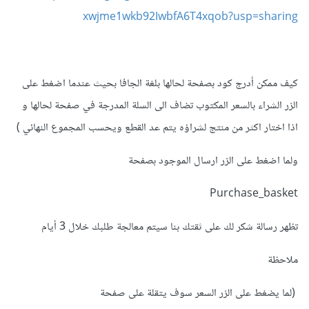
xwjme1wkb92IwbfA6T4xqob?usp=sharing
<div
id
=
"div1"
><center><nav>
<a
href
=
"sign_in.html"
target
=
"_blank"
>
sign_in
</a>
|

كيف ممكن أدرج كود بصفحة لحالها بلغة الجافا بحيث عندما اضغط على
<a
href
=
"Subscriptio_ page.html"
الزر الشراء بالسعر المكتوب تضاف الى السلة المدرجة في صفحة لحالها و
target
=
"_blank"
>
Subscriptio page
</a>
|

اذا اختار اكثر من منتج لشراؤه يتم عد القطع ويحسب المجموع النهائي )
<a
href
=
"HOME.html"
|

</a>
Home
ولما اضغط على الزر ارسال الموجود بصفحة
>
"_blank"
=
target
<a
href
=
"product_Bag_page.html"
Purchase_basket
target
=
"_blank"
>
Bag page 
</a>
|

تظهر رسالة شكر لك على ثقتك بنا سيتم معالجة طلبك خلال 3 أيام
<a
href
=
"product_gifts_page.html"
target
=
"_blank"
>
gifts page
</a>
|

ملاحظة
<a
href
=
"product_makeup_page.html"
target
=
"_blank"
>
makeup page
</a>
|

(لما يضغط على الزر السعر سوف يتقلة على صفحة