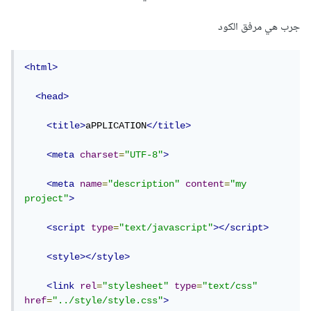
}

purchase_btn = 
جرب هي مرفق الكود
document.querySelector('#اكتب هنا المُعرف 
الخاص بالزر')

purchase_btn.addEventListener('click',
<html>
()=>localStorage.set('product', 
JSON.stringify(product))

<head>
window.location.href = "مسار الصفحة المُراد 
التحويل لها";
<title>
aPPLICATION
</title>
ومن ثم يمكن إستقبال البيانات في الصفحة الأخرى عبر الدالة
<meta
charset
=
"UTF-8"
>
localStorage.get
<meta
name
=
"description"
content
=
"my 
project"
>
const product = 
<script
type
=
"text/javascript"
></script>
JSON.parse(localStorage.getItem("product"))
<style></style>
ها قد اصبح لديك المنتج في الصفحة الأخرى
<link
rel
=
"stylesheet"
type
=
"text/css"
ويمكنك إظهار رسالة شكر لك على ثقتك بنا سيتم معالجة طلبك
href
=
"../style/style.css"
>