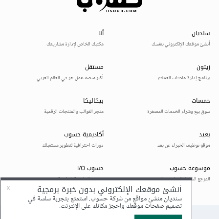
width
=
"200px"
></center></td>
<td><center><del>
20$
</del>
</center></td>
<td><center>
26%
</center></td>
<button
id
=
"ww"
><td><center><a
href
=
"Purchase_basket.html"
><input
type
=
"submit"
name
=
"17$"
value
=
"17$"
></a>
</center></td></button>
</tr>
</tbody>
<tbody>
<tr>
<td><center>
4-
</center></td>