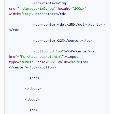
<td><center><img
src
=
"../images/im6.jpg"
height
=
"200px"
width
=
"200px"
></center></td>
<td><center><del>
15$
</del></center>
</td>
<td><center>
32%
</center></td>
<button
id
=
"ww"
><td><center><a
href
=
"Purchase_basket.html"
><input
type
=
"submit"
name
=
"6$"
value
=
"6$"
></a>
</center></td></button>
</tr>
</tbody>
<tbody>
<tr>