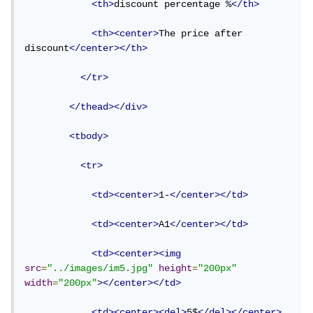
<th>
discount percentage %
</th>
<th><center>
The price after 
discount
</center></th>
</tr>
</thead></div>
<tbody>
<tr>
<td><center>
1-
</center></td>
<td><center>
A1
</center></td>
<td><center><img
src
=
"../images/im5.jpg"
height
=
"200px"
width
=
"200px"
></center></td>
<td><center><del>
5$
</del></center>