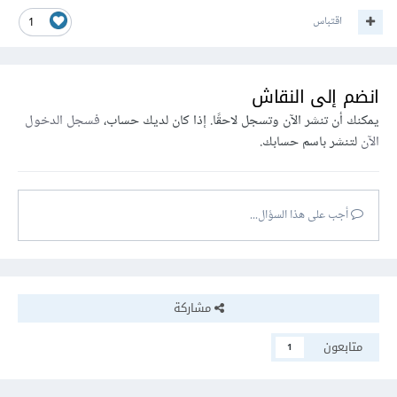
</thead></div>
اقتباس
1
<tbody>
انضم إلى النقاش
<tr>
يمكنك أن تنشر الآن وتسجل لاحقًا. إذا كان لديك حساب،
فسجل الدخول
<td><center>
1-
</center></td>
الآن
لتنشر باسم حسابك.
<td><center>
A1
</center></td>
<td><center><img
أجب على هذا السؤال...
src
=
"../images/im5.jpg"
height
=
"200px"
width
=
"200px"
></center></td>
<td><center><del>
5$
</del>
</center></td>
مشاركة
<td><center>
22%
</center></td>
متابعون
1
<button
id
=
"ww"
><td><center><a
href
=
"Purchase_basket.html"
><input