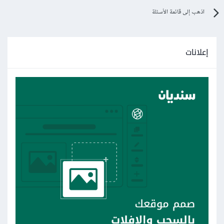
type
=
"submit"
name
=
"8$"
value
=
"8$"
></a>
اذهب إلى قائمة الأسئلة
</center></td></button>
</tr>
إعلانات
</tbody>
<tbody>
<tr>
<td><center>
2-
</center></td>
<td><center>
A2
</center></td>
<td><center><img
src
=
"../images/im6.jpg"
height
=
"200px"
width
=
"200px"
></center></td>
<td><center><del>
15$
</del>
</center></td>