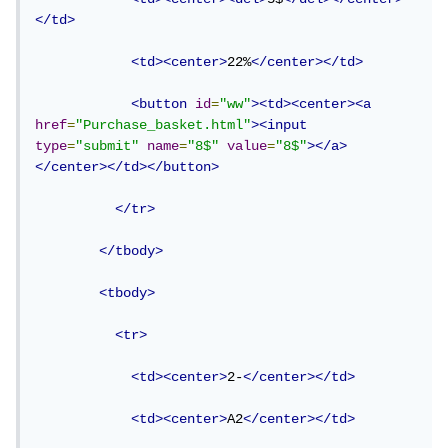
</td>
<td><center>
22%
</center></td>
<button
id
=
"ww"
><td><center><a
href
=
"Purchase_basket.html"
><input
type
=
"submit"
name
=
"8$"
value
=
"8$"
></a>
</center></td></button>
</tr>
</tbody>
<tbody>
<tr>
<td><center>
2-
</center></td>
<td><center>
A2
</center></td>