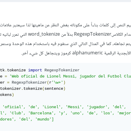
w تقوم بتقسيم النص إلى كلمات بناءاً على مكوناته بغض النظر عن ماهيتها لذا سيعتبر علاما
أنها tokens، لذا يمكنك استخدام الكلاسRegexpTokenizer بدلاً من e
 تجاهله، كما في المثال التالي الذي سنقوم فيه باستخدام هذه الوحدة وسنمرر له
alp كرموز ويتجاهل كل شيء آخر.
tk
.
tokenize 
import
RegexpTokenizer
e 
=
'Web oficial de Lionel Messi, jugador del Futbol Clu
er 
=
RegexpTokenizer
(
r
'\w+'
)
tokenizer
.
tokenize
(
sentence
)
okens
)
 'oficial', 'de', 'Lionel', 'Messi', 'jugador', 'del',

l', 'Club', 'Barcelona', 'y', 'uno', 'de', 'los', 'mejor
dores', 'del', 'mundo']
