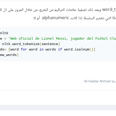
nltk

e 
=
'Web oficial de Lionel Messi, jugador del Futbol Clu
 nltk
.
word_tokenize
(
sentence
)
ds
=
[
word 
for
 word 
in
 words 
if
 word
.
isalnum
()]
ew_words
)
Ali Haidar 