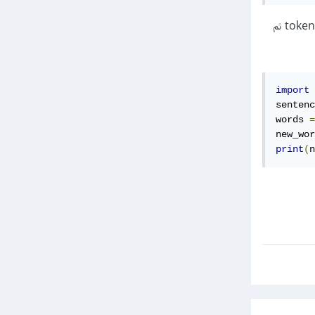
أو يمكنك استخدام word_tokenize وبعد ذلك تصفية علامات الترقيم من الخرج، من خلال المرور على ال tokens ثم
import
 
sentenc
words 
=
new_wor
print
(
n