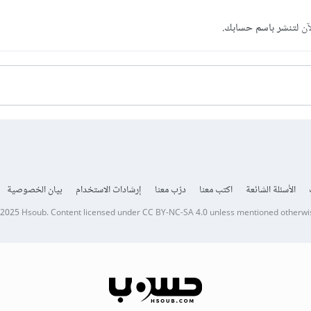
آن
لتنشر باسم حسابك.
الأسئلة الشائعة
اكتب معنا
درّب معنا
إرشادات الاستخدام
بيان الخصوصية
 2025
Hsoub
.
Content licensed under
CC BY-NC-SA 4.0
unless mentioned otherwi