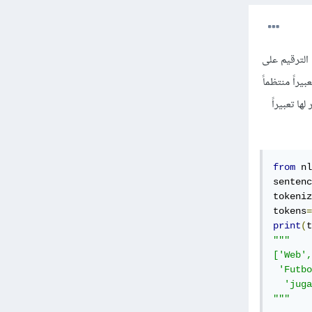
ت الترقيم على
word_tokeniz التي نمرر لبانيه تعبيراً منتظماً
ا تعبيراً
from
 nl
sentenc
tokeniz
tokens
=
print
(
t
"""

['Web',
 'Futbo
  'juga
"""