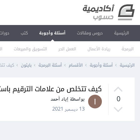
الرئيسية
دروس ومقالات
أسئلة وأجوبة
كتب
دورات
البرمجة
ريادة الأعمال
العمل الحر
التسويق والمبيعات
ال
الرئيسية
أسئلة وأجوبة
الأقسام
أسئلة البرمجة
بايثون
كيف تتخلص م
كيف تتخلص من علامات الترقيم باستخدام NLTK في
0
بواسطة إياد أحمد
13 ديسمبر 2021