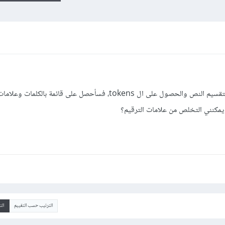
إذا استخدمت nltk.word_tokenize لتقسيم النص والحصول على ال tokens، فسأحصل على قائمة بالكل
ف يمكنني التخلص من علامات الترقيم؟
الترتيب حسب التقييم
ال