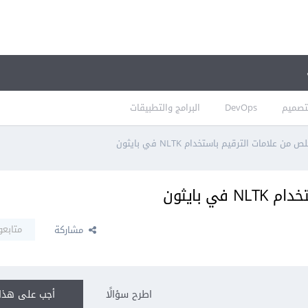
تصميم
DevOps
البرامج والتطبيقات
ن علامات الترقيم باستخدام NLTK في بايثون
 بايثون
متابعو
مشاركة
اطرح سؤالًا
أجب على هذا 