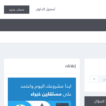
تسجيل الدخول
حساب جديد
إعلانات
ن
0
السؤال