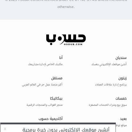
© 2025
Hsoub
.
Content licensed under
CC BY-NC-SA 4.0
unless mentioned
otherwise.