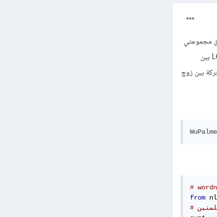
 أعماق مجموعتي
synsets للكلمتين (يحسب مدى تشابه معاني الكلمات وموقعها في شجرة ال hypernym) إضافة إلى ال LCS بين
ركة بين زوج
WuPalme
from
 nl