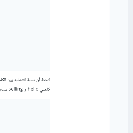
كلمتي hello و selling سنجد أنها 26% فقط وهذا لأنهما بعيدتين مفاهيمياً: