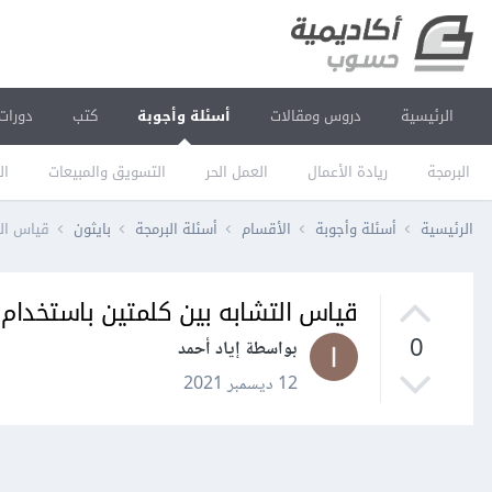
الرئيسية
دروس ومقالات
أسئلة وأجوبة
كتب
دورات
البرمجة
ريادة الأعمال
العمل الحر
التسويق والمبيعات
ال
الرئيسية
أسئلة وأجوبة
الأقسام
أسئلة البرمجة
بايثون
قياس التشاب
قياس التشابه بين كلمتين باستخدام NLTK في بايثون
0
بواسطة إياد أحمد
12 ديسمبر 2021