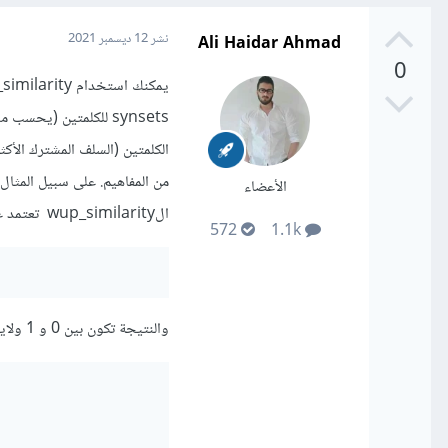
Ali Haidar Ahmad
نشر
12 ديسمبر 2021
0
الكلمتين (السلف المشترك الأك
من المفاهيم. على سبيل المثال ال LCS لكل من القط والكلب في wordnet هو حيو
الأعضاء
الwup_similarity تعتمد على المعادلة التالية:
572
1.1k
والنتيجة تكون بين 0 و 1 ولايمكن أن تكون 0 لأن عمق LCS لا يساوي صفر (عمق جذر التصنيف واحد). مثال: