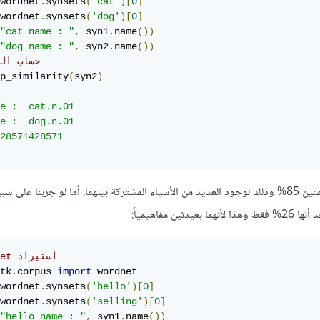
wordnet
.
synsets
(
'cat'
)[
0
]
wordnet
.
synsets
(
'dog'
)[
0
]
"cat name : "
,
 syn1
.
name
())
"dog name : "
,
 syn2
.
name
())
# حساب ال
p_similarity
(
syn2
)
e :  cat.n.01

e :  dog.n.01

28571428571

لاحظ أن نسبة التشابه بين الكلمتين 85% وذلك لوجود العديد من الأشياء المشتركة بينهما. أما لو جربنا على
# wordnet استيراد 
tk
.
corpus 
import
 wordnet

wordnet
.
synsets
(
'hello'
)[
0
]
wordnet
.
synsets
(
'selling'
)[
0
]
"hello name : "
,
 syn1
.
name
())