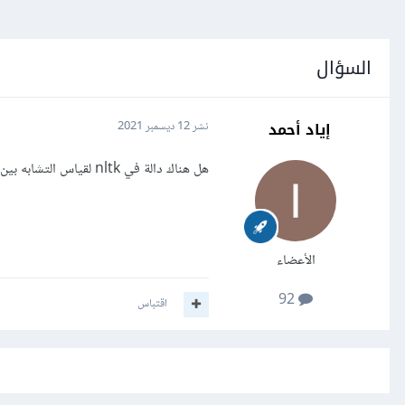
السؤال
إياد أحمد
نشر
12 ديسمبر 2021
هل هناك دالة في nltk لقياس التشابه بين كلمتين؟
الأعضاء
92
اقتباس