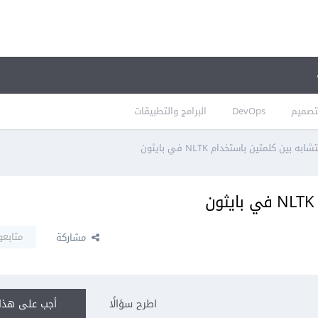
تصميم
DevOps
البرامج والتطبيقات
ه بين كلمتين باستخدام NLTK في بايثون
متابعو
مشاركة
اطرح سؤالًا
أجب على هذا 