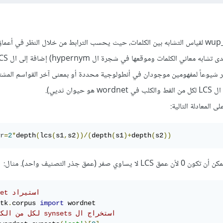
يمكنك استخدام wup_similarity لقياس التشابه بين الكلمات، حيث يحسب الترابط من خلال النظر في
ثر شيوعاً لمفهومين موجودان في أنطولوجية محددة أو بمعنى آخر القواسم المشت
ان ثديي).
r
=
2
*
depth
(
lcs
(
s1
,
s2
))/(
depth
(
s1
)+
depth
(
s2
))
# wordnet استيراد 
tk
.
corpus 
import
# لكل من الكلمتين synsets استخراج ال