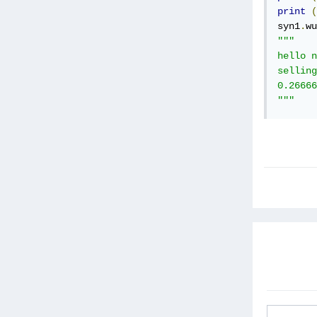
print
(
syn1
.
wu
"""

hello n
selling
0.26666
"""