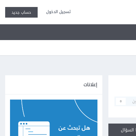
تسجيل الدخول
حساب جديد
إعلانات
ن
0
السؤال