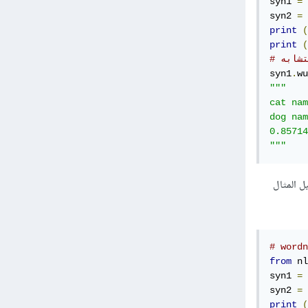
syn1 
=
 
syn2 
=
 
print
(
print
(
تشابه
syn1
.
wu
"""

cat nam
dog nam
0.85714
"""
 سبيل المثال
from
 nl
syn1 
=
 
syn2 
=
 
print
(