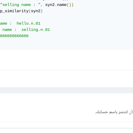
"selling name : "
,
 syn2
.
name
())
p_similarity
(
syn2
)
ame :  hello.n.01

 name :  selling.n.01

666666666666

آن
لتنشر باسم حسابك.