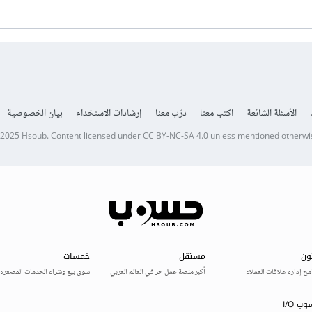
الأسئلة الشائعة
اكتب معنا
درّب معنا
إرشادات الاستخدام
بيان الخصوصية
 2025
Hsoub
.
Content licensed under
CC BY-NC-SA 4.0
unless mentioned otherwi