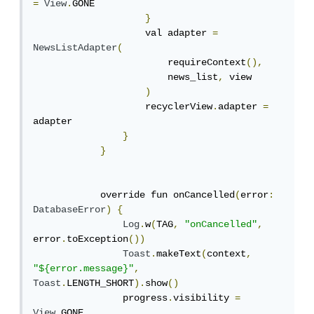
=
View
.
GONE

}
                    val adapter 
=
NewsListAdapter
(
                        requireContext
(),
                        news_list
,
 view

)
                    recyclerView
.
adapter 
=
adapter

}
}
            override fun onCancelled
(
error
:
DatabaseError
)
{
Log
.
w
(
TAG
,
"onCancelled"
,
error
.
toException
())
Toast
.
makeText
(
context
,
"${error.message}"
,
Toast
.
LENGTH_SHORT
).
show
()
                progress
.
visibility 
=
View
.
GONE
