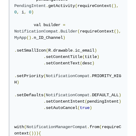
PendingIntent
.
getActivity
(
requireContext
(),
0
,
 i
,
0
)
        val builder 
=
NotificationCompat
.
Builder
(
requireContext
(),
MyApp
().
n_ID_Channel
)
.
setSmallIcon
(
R
.
drawable
.
ic_email
)
.
setContentTitle
(
title
)
.
setContentText
(
desc
)
.
setPriority
(
NotificationCompat
.
PRIORITY_HIG
H
)
.
setDefaults
(
NotificationCompat
.
DEFAULT_ALL
)
.
setContentIntent
(
pendingIntent
)
.
setAutoCancel
(
true
)
with
(
NotificationManagerCompat
.
from
(
requireC
ontext
())){