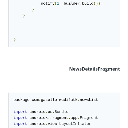
            notify
(
1
,
 builder
.
build
())
}
}
}
NewsDetailsFragment
package com
.
gazelle
.
wadifatk
.
newsList

import
 android
.
os
.
Bundle
import
 androidx
.
fragment
.
app
.
Fragment
import
 android
.
view
.
LayoutInflater