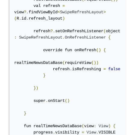
        val refresh 
=
view
?.
findViewById
<
SwipeRefreshLayout
>
(
R
.
id
.
refresh_layout
)
        refresh
?.
setOnRefreshListener
(
object 
:
SwipeRefreshLayout
.
OnRefreshListener
{
            override fun onRefresh
()
{
realTimeNewsDataBase
(
requireView
())
                refresh
.
isRefreshing 
=
false
}
})
        super
.
onStart
()
}
    fun realTimeNewsDataBase
(
view
:
View
)
{
        progress
.
visibility 
=
View
.
VISIBLE
