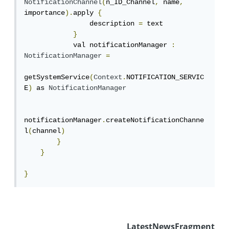
NotificationChannel
(
n_ID_Channel
,
 name
,
importance
).
apply 
{
                description 
=
 text

}
            val notificationManager 
:
NotificationManager
=
getSystemService
(
Context
.
NOTIFICATION_SERVIC
E
)
 as 
NotificationManager
notificationManager
.
createNotificationChanne
l
(
channel
)
}
}
}
LatestNewsFragment