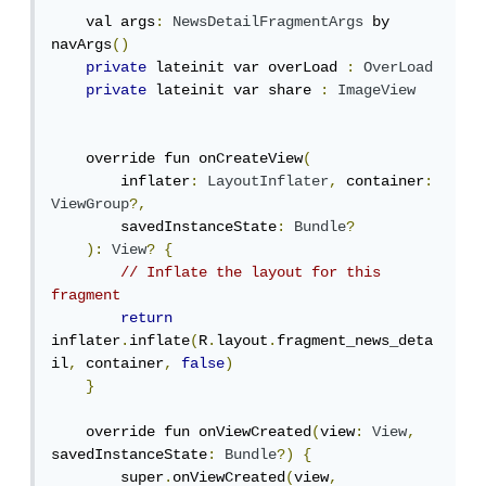
    val args
:
NewsDetailFragmentArgs
 by 
navArgs
()
private
 lateinit var overLoad 
:
OverLoad
private
 lateinit var share 
:
ImageView
    override fun onCreateView
(
        inflater
:
LayoutInflater
,
 container
:
ViewGroup
?,
        savedInstanceState
:
Bundle
?
):
View
?
{
// Inflate the layout for this 
fragment
return
inflater
.
inflate
(
R
.
layout
.
fragment_news_deta
il
,
 container
,
false
)
}
    override fun onViewCreated
(
view
:
View
,
savedInstanceState
:
Bundle
?)
{
        super
.
onViewCreated
(
view
,