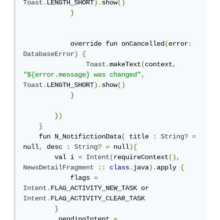
Toast
.
LENGTH_SHORT
).
show
()
}
            override fun onCancelled
(
error
:
DatabaseError
)
{
Toast
.
makeText
(
context
,
"${error.message} was changed"
,
Toast
.
LENGTH_SHORT
).
show
()
}
})
}
    fun N_NotifictionData
(
 title 
:
String
?
=
null
,
 desc 
:
String
?
=
 null
){
        val i 
=
Intent
(
requireContext
(),
NewsDetailFragment
::
class
.
java
).
apply 
{
            flags 
=
Intent
.
FLAG_ACTIVITY_NEW_TASK or 
Intent
.
FLAG_ACTIVITY_CLEAR_TASK

}
         pendingIntent 
=