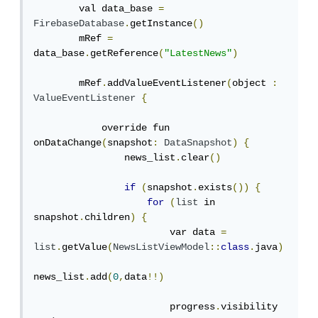
        val data_base 
=
FirebaseDatabase
.
getInstance
()
        mRef 
=
data_base
.
getReference
(
"LatestNews"
)
        mRef
.
addValueEventListener
(
object 
:
ValueEventListener
{
            override fun 
onDataChange
(
snapshot
:
DataSnapshot
)
{
                news_list
.
clear
()
if
(
snapshot
.
exists
())
{
for
(
list
 in 
snapshot
.
children
)
{
                        var data 
=
list
.
getValue
(
NewsListViewModel
::
class
.
java
)
news_list
.
add
(
0
,
data
!!)
                        progress
.
visibility 