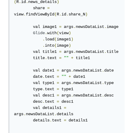
(
R
.
id
.
news_details
)
        share 
=
view
.
findViewById
(
R
.
id
.
share_N
)
        val image1 
=
 args
.
newsDataList
.
image

Glide
.
with
(
view
)
.
load
(
image1
)
.
into
(
image
)
        val title1 
=
 args
.
newsDataList
.
title

        title
.
text 
=
""
+
 title1

        val date1 
=
 args
.
newsDataList
.
date

        date
.
text 
=
""
+
 date1

        val type1 
=
 args
.
newsDataList
.
type

        type
.
text 
=
 type1

        val desc1 
=
 args
.
newsDataList
.
desc

        desc
.
text 
=
 desc1

        val details1 
=
args
.
newsDataList
.
details

        details
.
text 
=
 details1
