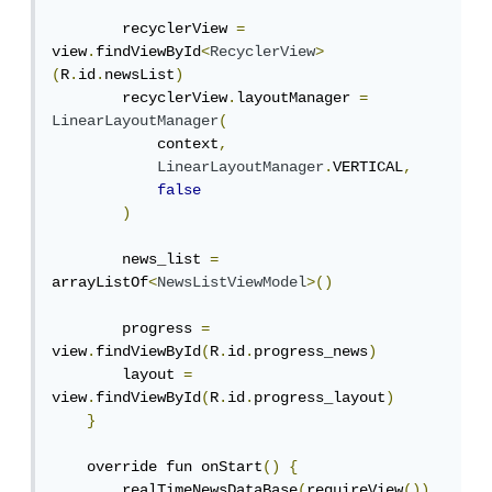
        recyclerView 
=
view
.
findViewById
<
RecyclerView
>
(
R
.
id
.
newsList
)
        recyclerView
.
layoutManager 
=
LinearLayoutManager
(
            context
,
LinearLayoutManager
.
VERTICAL
,
false
)
        news_list 
=
arrayListOf
<
NewsListViewModel
>()
        progress 
=
view
.
findViewById
(
R
.
id
.
progress_news
)
        layout 
=
view
.
findViewById
(
R
.
id
.
progress_layout
)
}
    override fun onStart
()
{
        realTimeNewsDataBase
(
requireView
())