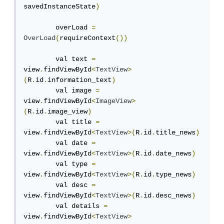
savedInstanceState
)
        overLoad 
=
OverLoad
(
requireContext
())
        val text 
=
view
.
findViewById
<
TextView
>
(
R
.
id
.
information_text
)
        val image 
=
view
.
findViewById
<
ImageView
>
(
R
.
id
.
image_view
)
        val title 
=
view
.
findViewById
<
TextView
>(
R
.
id
.
title_news
)
        val date 
=
view
.
findViewById
<
TextView
>(
R
.
id
.
date_news
)
        val type 
=
view
.
findViewById
<
TextView
>(
R
.
id
.
type_news
)
        val desc 
=
view
.
findViewById
<
TextView
>(
R
.
id
.
desc_news
)
        val details 
=
view
.
findViewById
<
TextView
>