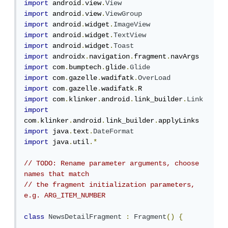
import
 android
.
view
.
View
import
 android
.
view
.
ViewGroup
import
 android
.
widget
.
ImageView
import
 android
.
widget
.
TextView
import
 android
.
widget
.
Toast
import
 androidx
.
navigation
.
fragment
.
import
 com
.
bumptech
.
glide
.
Glide
import
 com
.
gazelle
.
wadifatk
.
OverLoad
import
 com
.
gazelle
.
wadifatk
.
import
 com
.
klinker
.
android
.
link_builder
.
Link
import
com
.
klinker
.
android
.
link_builder
.
import
 java
.
text
.
DateFormat
import
 java
.
util
.*
// TODO: Rename parameter arguments, choose 
names that match
// the fragment initialization parameters, 
e.g. ARG_ITEM_NUMBER
class
NewsDetailFragment
:
Fragment
()
{