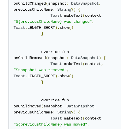
onChildChanged
(
snapshot
:
DataSnapshot
,
previousChildName
:
String
?)
{
Toast
.
makeText
(
context
,
"${previousChildName} was changed"
,
Toast
.
LENGTH_SHORT
).
show
()
}
            override fun 
onChildRemoved
(
snapshot
:
DataSnapshot
)
{
Toast
.
makeText
(
context
,
"$snapshot was removed"
,
Toast
.
LENGTH_SHORT
).
show
()
}
            override fun 
onChildMoved
(
snapshot
:
DataSnapshot
,
previousChildName
:
String
?)
{
Toast
.
makeText
(
context
,
"${previousChildName} was moved"
,