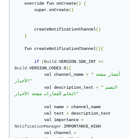
    override fun onCreate
()
{
        super
.
onCreate
()
        createNotificationChannel
()
}
    fun createNotificationChannel
(){
if
(
Build
.
VERSION
.
SDK_INT 
>=
Build
.
VERSION_CODES
.
O
){
"أشعار صفحة 
=
            val channel_name 
الأخبار"
"القسم 
=
            val description_text 
الخاص لأشعارات صفحة الأخبار"
            val name 
=
 channel_name

            val text 
=
 description_text

            val importance 
=
NotificationManager
.
IMPORTANCE_HIGH

            val channel 
=