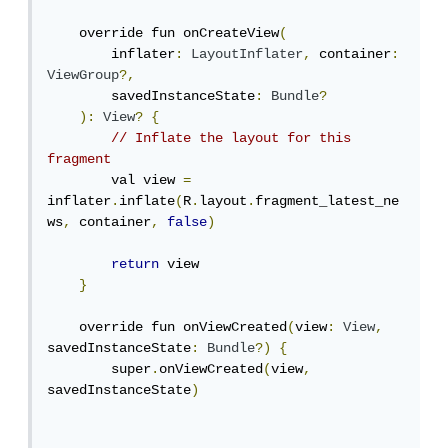
    override fun onCreateView
(
        inflater
:
LayoutInflater
,
 container
:
ViewGroup
?,
        savedInstanceState
:
Bundle
?
):
View
?
{
// Inflate the layout for this 
fragment
        val view 
=
inflater
.
inflate
(
R
.
layout
.
fragment_latest_ne
ws
,
 container
,
false
)
return
 view

}
    override fun onViewCreated
(
view
:
View
,
savedInstanceState
:
Bundle
?)
{
        super
.
onViewCreated
(
view
,
savedInstanceState
)