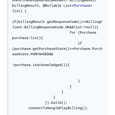
onPurchasesUpdated(@NonNull BillingResult 
billingResult, @Nullable List
<Purchase>
list) {

if(billingResult.getResponseCode()==BillingC
lient.BillingResponseCode.OK&&list!=null){

                            for (Purchase 
purchase:list){

                                if 
(purchase.getPurchaseState()==Purchase.Purch
aseState.PURCHASED&&

!purchase.isAcknowledged()){

                                }

                            }

                        }

                    }

                }).build();

        connectToGooglePlayBilling();