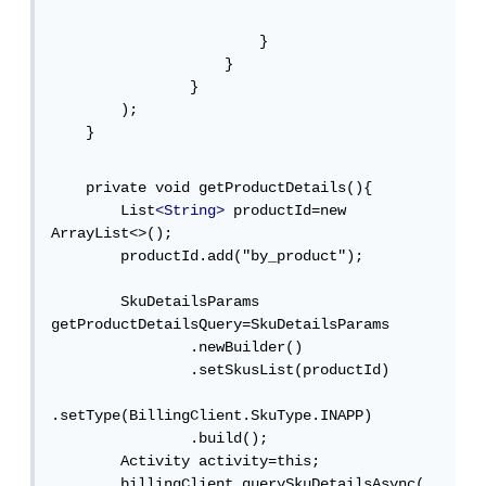
                        }

                    }

                }

        );

    }
    private void getProductDetails(){

        List
<String>
 productId=new 
ArrayList<>();

        productId.add("by_product");

        SkuDetailsParams 
getProductDetailsQuery=SkuDetailsParams

                .newBuilder()

                .setSkusList(productId)

.setType(BillingClient.SkuType.INAPP)

                .build();

        Activity activity=this;

        billingClient.querySkuDetailsAsync(
