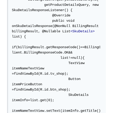
                getProductDetailsQuery, new 
SkuDetailsResponseListener() {

                    @Override

                    public void 
onSkuDetailsResponse(@NonNull BillingResult 
billingResult, @Nullable List
<SkuDetails>
list) {

if(billingResult.getResponseCode()==BillingC
lient.BillingResponseCode.OK&&

                        list!=null){

                            TextView 
itemNameTextView 
=findViewById(R.id.tv_shop);

                            Button 
itemPriceButton 
=findViewById(R.id.btn_shop);

                            SkuDetails 
itemInfo=list.get(0);

itemNameTextView.setText(itemInfo.getTitle()