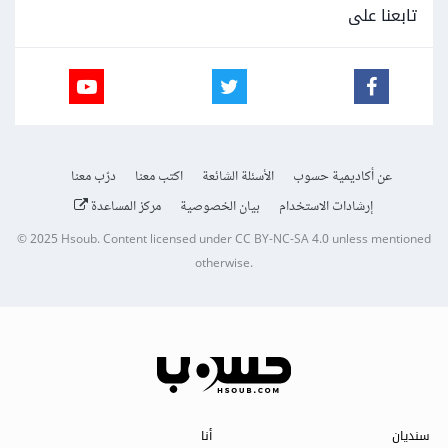
تابعنا على
عن أكاديمية حسوب
الأسئلة الشائعة
اكتب معنا
درّب معنا
إرشادات الاستخدام
بيان الخصوصية
مركز المساعدة
© 2025
Hsoub
.
Content licensed under
CC BY-NC-SA 4.0
unless mentioned
otherwise.