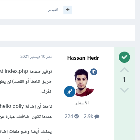
اقتباس
Hassan Hedr
نشر
10 ديسمبر 2021
توفي
1
كعُرف.
الأعضاء
عندما تكون إضافتك عبارة ع
224
2.9k