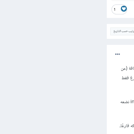
1
ترتيب حسب التاريخ
ضافة (عن
عميل خطأ 404 أي أنه لا يوجد مثل هذا الملف بل نضع ملف index.php فارغ فقط
لاحظ أن إضافة hello dolly ليست سوى ملف واحد وليست موجودة ضمن مجلد خاص بها، ملف index.php نضعه
اخل index.php نفسه وعدم تركه فارغًا،