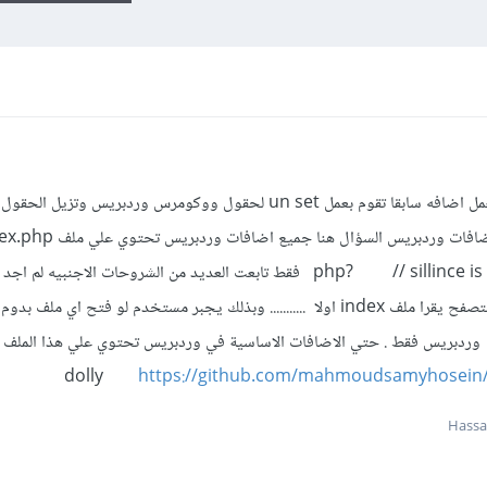
السلام عليكم ورحمة الله وبركاته قمت بعمل اضافه سابقا تقوم بعمل un set لحقول ووكومرس وردبريس
الملف يحتوي فقط علي عباره >php? // sillince is golden فقط تابعت العديد من الشروحات الاجن
وضع هذا الملف فقط لانه معروف ان اي متصفح يقرا ملف index اولا ........... وبذلك يجبر مستخدم لو فتح اي 
dolly
https://github.com/mahmoudsamyhosein