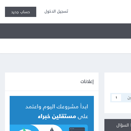
تسجيل الدخول
حساب جديد
إعلانات
ن
1
السؤال