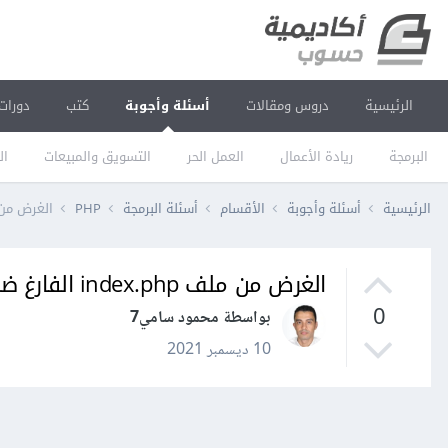
الرئيسية
دروس ومقالات
أسئلة وأجوبة
كتب
دورات
البرمجة
ريادة الأعمال
العمل الحر
التسويق والمبيعات
ال
الرئيسية
أسئلة وأجوبة
الأقسام
أسئلة البرمجة
PHP
الغرض من ملف index.php الفارغ
الغرض من ملف index.php الفارغ ضمن إضافات وردبريس
0
بواسطة محمود سامي7
10 ديسمبر 2021