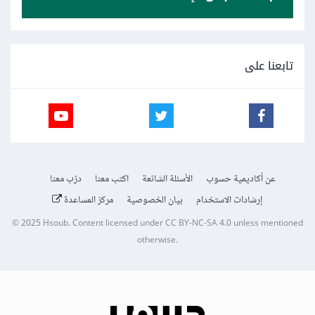
تابعنا على
عن أكاديمية حسوب
الأسئلة الشائعة
اكتب معنا
درّب معنا
إرشادات الاستخدام
بيان الخصوصية
مركز المساعدة
© 2025
Hsoub
.
Content licensed under
CC BY-NC-SA 4.0
unless mentioned
otherwise.