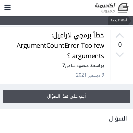
أسئلة البرمجة
خطأ برمجي لارافيل:
ArgumentCountError Too few
0
arguments ؟
بواسطة محمود سامي7
9 ديسمبر 2021
أجب على هذا السؤال
السؤال