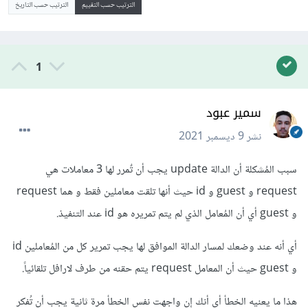
الترتيب حسب التقييم
الترتيب حسب التاريخ
1
سمير عبود
نشر
9 ديسمبر 2021
سبب المُشكلة أن الدالة update يجب أن تٌمرر لها 3 معاملات هي
request و guest و id حيث أنها تلقت معاملين فقط و هما request
و guest أي أن المُعامل الذي لم يتم تمريره هو id عند التنفيذ.
أي أنه عند وضعك لمسار الدالة الموافق لها يجب تمرير كل من المُعاملين id
و guest حيث أن المعامل request يتم حقنه من طرف لارافل تلقائياً.
هذا ما يعنيه الخطأ أي أنك إن واجهت نفس الخطأ مرة ثانية يجب أن تُفكر