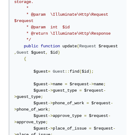
storage.

     *

     * @param  \Illuminate\Http\Request  
$request

     * @param  int  $id

     * @return \Illuminate\Http\Response

     */
public
function
 update
(
Request
 $request 
,
Guest
 $guest
,
 $id
)
{
        $guest
=
Guest
::
find
(
$id
);
        $guest
->
name 
=
 $request
->
name
;
        $guest
->
guest_type 
=
 $request
-
>
guest_type
;
        $guest
->
phone_of_work 
=
 $request
-
>
phone_of_work
;
        $guest
->
approve_type 
=
 $request
-
>
approve_type
;
        $guest
->
place_of_issue 
=
 $request
-
>
place_of_issue
;