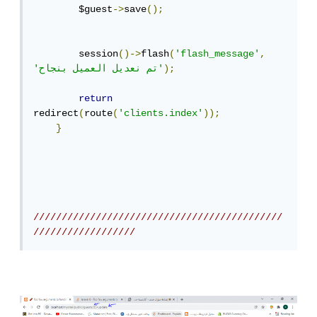
        $guest
->
save
();
        session
()->
flash
(
'flash_message'
,
);
'تم نعديل العميل بنجاح'
return
redirect
(
route
(
'clients.index'
));
}
////////////////////////////////////////////
//////////////////