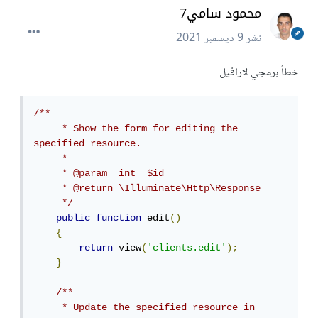
محمود سامي7
نشر
9 ديسمبر 2021
خطأ برمجي لارافيل
/**

     * Show the form for editing the 
specified resource.

     *

     * @param  int  $id

     * @return \Illuminate\Http\Response

     */
public
function
 edit
()
{
return
 view
(
'clients.edit'
);
}
/**

     * Update the specified resource in 