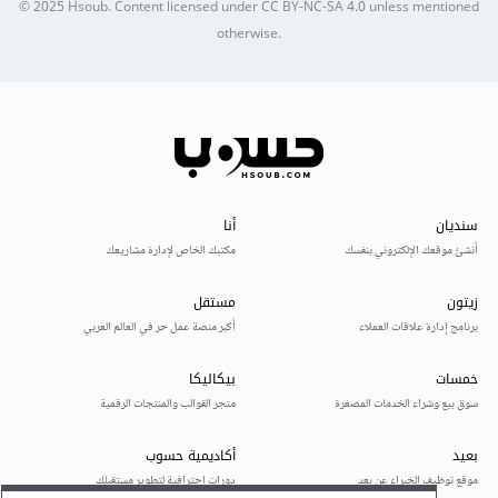
© 2025
Hsoub
.
Content licensed under
CC BY-NC-SA 4.0
unless mentioned
otherwise.