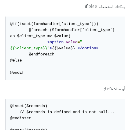
يمكنك استخدام if else
@if(isset(formhandler['client_type']))

	@foreach ($formhandler['client_type'] 
as $client_type => $value)

<option
value
=
"
{{$client_type}}"
>
{{$value}} 
</option>
	@endforeach

@else

@endif
أو مثلا هكذا:
@isset($records)

    // $records is defined and is not null...

@endisset
