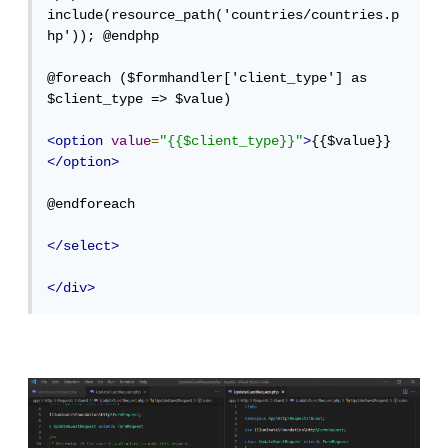
include(resource_path('countries/countries.p
hp')); @endphp

@foreach ($formhandler['client_type'] as 
$client_type => $value)

<option
value
=
"{{$client_type}}"
>
{{$value}} 
</option>
@endforeach

</select>
</div>