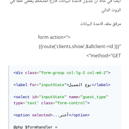
أيضا في حالة ان جدول قاعدة البيانات فارغ المتحكم يعطي خطأ في
الروت التالي
مرفق ملف قاعدة البيانات
<form action="
{{route('clients.show',$allclient->id )}}"
method="GET">
<div
class
=
"form-group col-lg-2 col-md-2"
>
</label>
نوع العميل
>
"inputState"
=
for
<label
<select
id
=
"inputState"
name
=
"guest_type"
type
=
'text'
class
=
"form-control"
>
</option>
...أختر
>
selected
<option
@php $formhandler = 