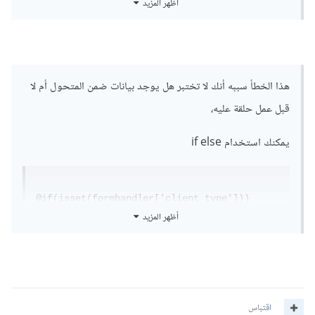
أظهر المزيد
هذا الخطأ سببه أنك لا تختبر هل يوجد بيانات ضمن المتحول أم لا
قبل عمل حلقة عليه،
يمكنك استخدام if else
@if(isset(formhandler['client_type']))

	@foreach 
أظهر المزيد
($formhandler['client_type'] as 
$client_type => $value)

<option
value
=
"
{{$client_type}}"
>
{{$value}} 
</option>
	@endforeach

@else

اقتباس