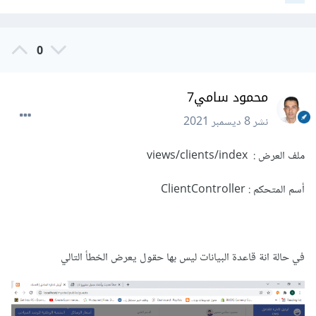
@endif
أو مثلا هكذا:
0
محمود سامي7
@isset($records)

    // $records is defined and is not 
نشر
8 ديسمبر 2021
null...

@endisset

ملف العرض : views/clients/index
@empty($records)

أسم المتحكم : ClientController
    // $records is "empty"...

@endempty
لم أفهم جزء
في حالة انة قاعدة البيانات ليس بها حقول يعرض الخطأ التالي
أرجو التوضيح