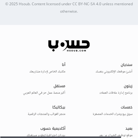
© 2025
Hsoub
.
Content licensed under
CC BY-NC-SA 4.0
unless mentioned
otherwise.