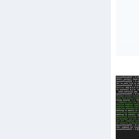
brew 
brew 