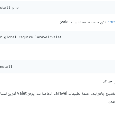
stall php
com
الذي سنستخدمه لتثبيت valet:
r global require laravel/valet
nstall
بعد تثبيت valet و إعدادها ستُصبح جاهز لبدء خدمة تطبيقات el