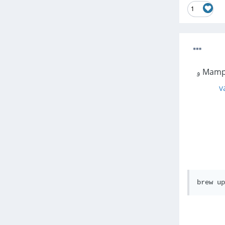
1
كما ذكر الأخ وائل، برنامج Laragon متوفر فقط لأنظمة ويندوز، و على نظام ماك او اس يوجد بدائل أخرى ك Mamp و
v
brew up