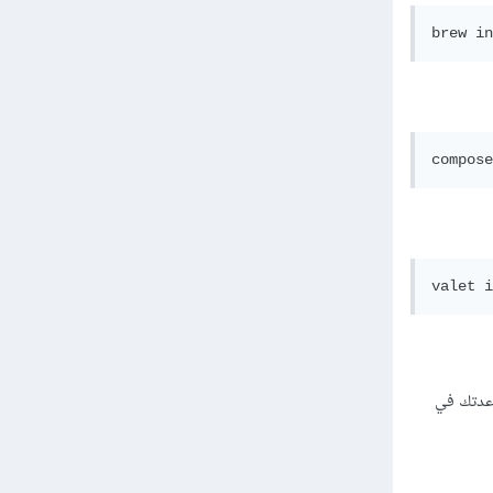
brew in
compose
valet i
Larav الخاصة بك. يوفر Valet أمرين لمساعدتك في