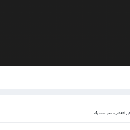
ser global require laravel/valet
 install
بعد تثبيت valet و إعدادها ستُصبح جاهز لبدء خدمة 
آن
لتنشر باسم حسابك.
 park
تريدها. كل التطبيقات التي تضعها بداخل ذلك المسار ستكون مُخدمة عن طريق 