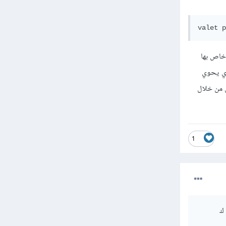
valet p
خاص بها
dire هو إسم المجلد الذي يحوي
 الوصول إلى التطبيق من خلال
1
ى ك