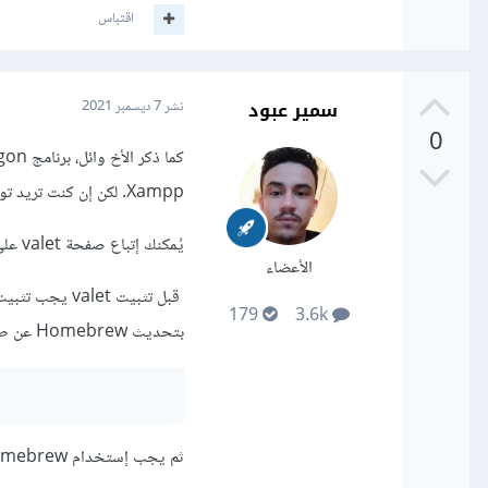
اقتباس
سمير عبود
نشر
7 ديسمبر 2021
0
Xampp. لكن إن كنت تريد توفير بيئة تطوير لإطار لارافل فأحد الخيارات المتاحة البسيطة و السريعة هي
يُمكنك إتباع صفحة valet على توثيق لارافل لتثبيت و التعامل معها لخدمة مشاريعك على جهازك.
الأعضاء
قبل تثبيت valet يجب تثبيت:
179
3.6k
بتحديث Homebrew عن طريق الأمر:
ثم يجب إستخدام Homebrew لتثبيت PHP: