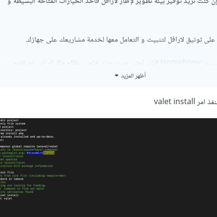
Xampp. لكن إن كنت تريد توفير بيئة تطوير لإطار لارافل فأحد الخيارات المتاحة البسيطة و
Homebrew
الذي يُعتبر مدير حزم خاص بنظام ماك او اس ثم تقوم
أظهر المزيد
valet inst
update
install php
compo
الذي سنستخدمه لتثبيت valet: