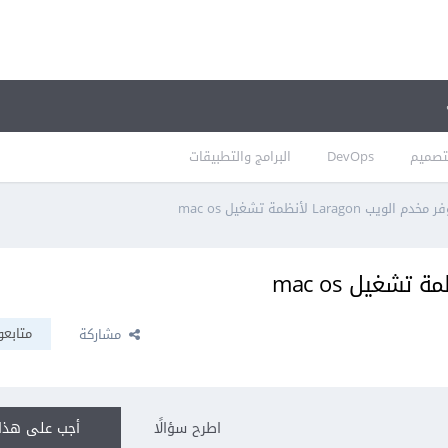
تصميم
DevOps
البرامج والتطبيقات
لويب Laragon لأنظمة تشغيل mac os
متابعو
مشاركة
اطرح سؤالًا
أجب على هذا 