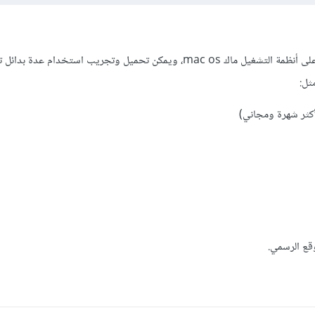
للأسف Laragon غير متاح على أنظمة التشغيل ماك mac os، ويمكن تحميل وتجريب استخدام ع
ثل:
قع الرسمي.