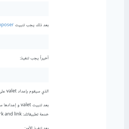
بعد ذلك يجب تثبيت
poser
أخيراً يجب تنفيذ:
الذي سيقوم بإعداد valet على جهازك.
خدمة تطبيقاتك: park and link.
بعد تنفيذ الأمر: