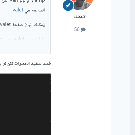
Mamp و 
السريعة هي
valet
الأعضاء
يُمكنك إتباع صفحة valet على توثيق لارافل لتثبيت و التعامل معها لخدمة مشاريعك على جهازك.
50
قبل تثبيت valet يجب تثبيت:
بتحديث Homebrew عن طريق الأمر:
قمت بتنفيذ الخطوات لكن لم ينفذ امر all
ثم يجب إستخدام Homebrew لتثبيت PHP:
بعد ذلك يجب تثبيت
ser