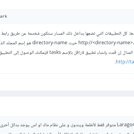
ark
دها. كل التطبيقات التي تضعها بداخل ذلك المسار ستكون مُخدمة عن طريق رابط 
سيكون الرابط من الشكل http://<directory-name>.test حيث ctory-name
ملفات ذلك التطبيق على سبيل المثال إن قمت بإنشاء تطبيق لارافل بالإسم tasks فيُمكنك
http://ta
كما ذكر الأخ وائل، برنامج Laragon متوفر فقط لأنظمة ويندوز، و على نظام ماك او اس يوجد بدائل أخر