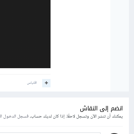
أخيراً يجب تنفيذ:
الذي سيقوم بإعداد valet على جهازك.
في خدمة تطبيقاتك: park and link.
اقتباس
بعد تنفيذ الأمر:
انضم إلى النقاش
يمكنك أن تنشر الآن وتسجل لاحقًا. إذا كان لديك حساب،
فسجل الدخول ال
بداخل أحد المسارات التي 