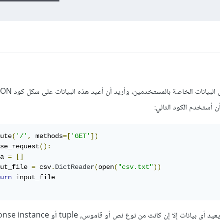
لدي ملف من نوع csv ويحتوي على بعض البيانات الخاصة بالمستخدمين، وأريد 
 أستخدم الكود التالي:
ute
(
'/'
,
 methods
=[
'GET'
])
se_request
():
a 
=
[]
ut_file 
=
 csv
.
DictReader
(
open
(
"csv.txt"
))
urn
 input_file
