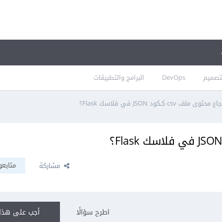
تصميم
DevOps
البرامج والتطبيقات
ملف csv كـكود JSON في فلاسك Flask؟
متابعو
مشاركة
اطرح سؤالًا
أجب على هذا 