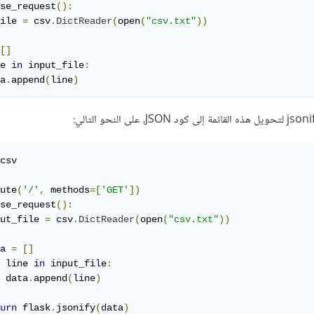
se_request
():
ile 
=
 csv
.
DictReader
(
open
(
"csv.txt"
))
[]
e 
in
 input_file
:
a
.
append
(
line
)
csv

ute
(
'/'
,
 methods
=[
'GET'
])
se_request
():
ut_file 
=
 csv
.
DictReader
(
open
(
"csv.txt"
))
a 
=
[]
 line 
in
 input_file
:
 data
.
append
(
line
)
urn
 flask
.
jsonify
(
data
)