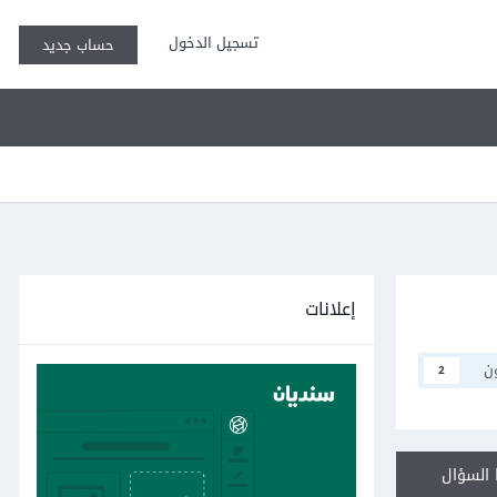
تسجيل الدخول
حساب جديد
إعلانات
ن
2
السؤال