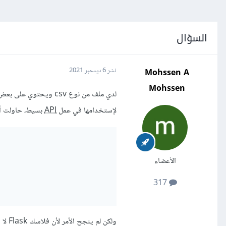
السؤال
Mohssen A
نشر
6 ديسمبر 2021
Mohssen
لإستخدامها في عمل
API
بسيط، حاولت أن
الأعضاء
317