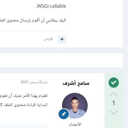
WSGI callable.
كيف يمكنني أن أقوم بإرسال محتوى الملف csv.txt كـ كود ON
اقتباس
سامح أشرف
نشر
6 ديسمبر 2021
1
البداية قراءة محتوى الملف csv.txt وحفظ هذا المحتوي في قائمة، كالتالي:
الأعضاء