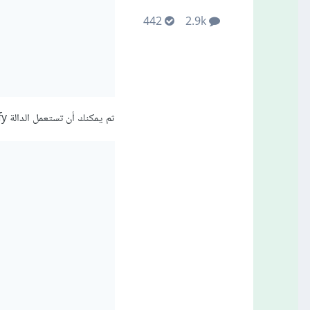
442
2.9k
ثم يمكنك أن تستعمل الدالة jsonify لتحويل هذه القائمة إلى كود JSON، على النحو التالي: