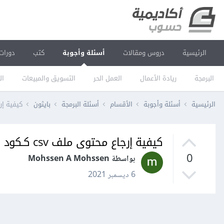
الرئيسية
دروس ومقالات
أسئلة وأجوبة
كتب
دورات
البرمجة
ريادة الأعمال
العمل الحر
التسويق والمبيعات
ال
الرئيسية
أسئلة وأجوبة
الأقسام
أسئلة البرمجة
بايثون
كيفية إرجاع محتوى 
كيفية إرجاع محتوى ملف csv كـكود JSON في فلاسك Flask؟
0
بواسطة Mohssen A Mohssen
6 ديسمبر 2021