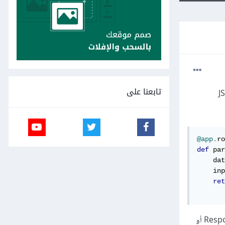
تابعنا على
أن أعيد هذه البيانات على شكل كود JSON
@app
.
ro
def
 par
    dat
    inp
ret
ولكن لم ينجح الأمر لأن فلاسك Flask لا يعيد أي بيانات إلا إن كانت من نوع نص أو قاموس, tuple أو Response instance أو