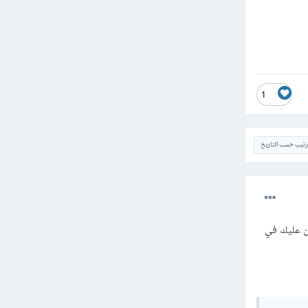
1
ترتيب حسب التاريخ
تقوم بإستخدام التابع jsonify والذي سيقوم بتحويل القائمة list إلى كود JSON، لكن عليك في