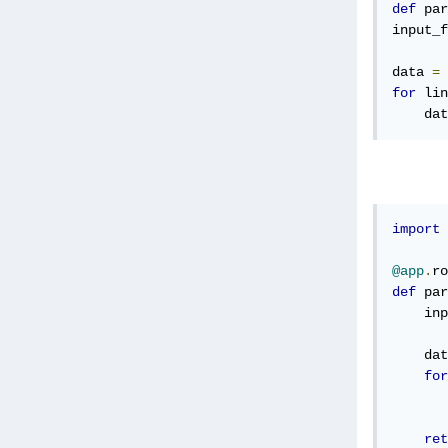
def
 par
input_f
data 
=
for
 lin
    dat
import
 
@app
.
ro
def
 par
    inp
    dat
for
       
ret