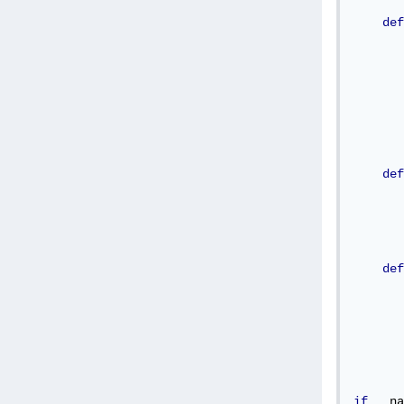
def
       
       
       
       
       
def
       
       
       
def
       
       
       
       
if
 __na