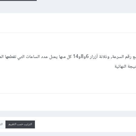
كيف يمكن أن نصنع واجهة فيها مكان لوضع رقم السرعة, وثلاثة أزرار 6و8و14 كل منها يمثل عدد الساعات التي تقط
جة النهائية
الترتيب حسب التقييم
ال