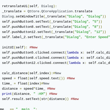
 retranslateUi
(
self
,
Dialog
):
 _translate 
=
QtCore
.
QCoreApplication
.
translate

Dialog
.
setWindowTitle
(
_translate
(
"Dialog"
,
"Dialog"
))
 self
.
pushButton5
.
setText
(
_translate
(
"Dialog"
,
"5"
))
 self
.
pushButton8
.
setText
(
_translate
(
"Dialog"
,
"8"
))
 self
.
pushButton12
.
setText
(
_translate
(
"Dialog"
,
"12"
))
 self
.
label_2
.
setText
(
_translate
(
"Dialog"
,
"Enter Speed"
 initUI
(
self
):
#New
 self
.
pushButton5
.
clicked
.
connect
(
lambda
 x
:
 self
.
calc_di
 self
.
pushButton8
.
clicked
.
connect
(
lambda
 x
:
 self
.
calc_di
 self
.
pushButton12
.
clicked
.
connect
(
lambda
 x
:
 self
.
calc_d
 calc_distance
(
self
,
index
):#
New
 speed 
=
 float
(
self
.
speed
.
text
())
#New
 time_ 
=
 float
(
index
)#
New
 distance 
=
 speed
*
time_ 
#New
print
(
distance
,
" :KM"
)
#New
 self
.
result
.
setText
(
str
(
distance
))
#New
me__ 
==
"__main__"
: