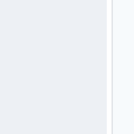
       
       
       
       
       
       
       
       
       
       
       
       
       
       
       
       
       
       
       