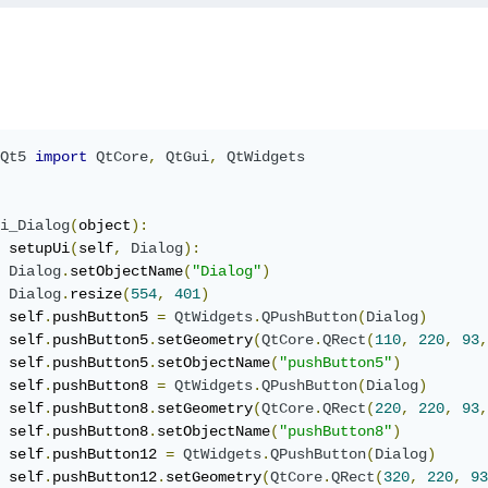
Qt5
import
QtCore
,
QtGui
,
QtWidgets
i_Dialog
(
object
):
 setupUi
(
self
,
Dialog
):
Dialog
.
setObjectName
(
"Dialog"
)
Dialog
.
resize
(
554
,
401
)
 self
.
pushButton5 
=
QtWidgets
.
QPushButton
(
Dialog
)
 self
.
pushButton5
.
setGeometry
(
QtCore
.
QRect
(
110
,
220
,
93
,
 self
.
pushButton5
.
setObjectName
(
"pushButton5"
)
 self
.
pushButton8 
=
QtWidgets
.
QPushButton
(
Dialog
)
 self
.
pushButton8
.
setGeometry
(
QtCore
.
QRect
(
220
,
220
,
93
,
 self
.
pushButton8
.
setObjectName
(
"pushButton8"
)
 self
.
pushButton12 
=
QtWidgets
.
QPushButton
(
Dialog
)
 self
.
pushButton12
.
setGeometry
(
QtCore
.
QRect
(
320
,
220
,
93