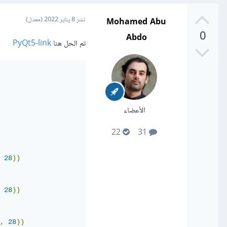
Mohamed Abu
نشر
8 يناير 2022
(معدل)
0
Abdo
تم الحل هنا
PyQt5-link
الأعضاء
22
31
28
))
28
))
,
28
))