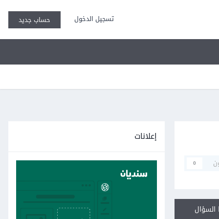
تسجيل الدخول
حساب جديد
إعلانات
ن
0
السؤال