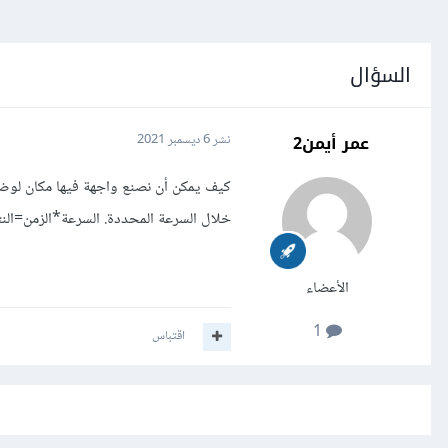
السؤال
عمر أيمن2
نشر
6 ديسمبر 2021
خلال السرعة المحددة. السرعة*الزمن=النتي
الأعضاء
1
اقتباس