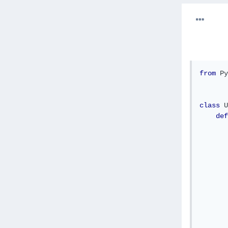
from
Py
class
U
def
       
       
       
       
       
       
       
       