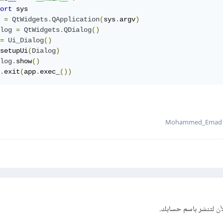
ort
 sys

 
=
QtWidgets
.
QApplication
(
sys
.
argv
)
log
=
QtWidgets
.
QDialog
()
=
Ui_Dialog
()
setupUi
(
Dialog
)
log
.
show
()
.
exit
(
app
.
exec_
())
آن
لتنشر باسم حسابك.