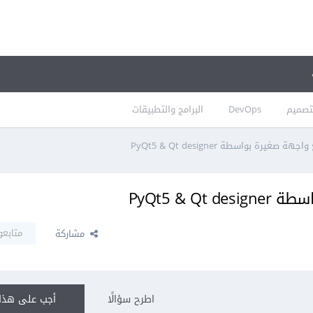
تصميم
DevOps
البرامج والتطبيقات
غيرة بواسطة PyQt5 & Qt designer
PyQt5 & 
متابعو
مشاركة
اطرح سؤالًا
أجب على هذا 