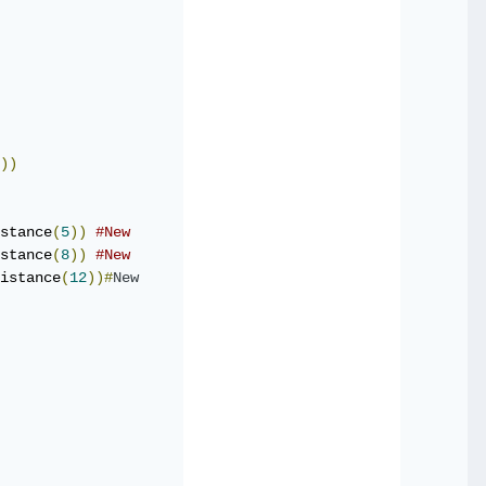
))
stance
(
5
))
#New
stance
(
8
))
#New
istance
(
12
))#
New