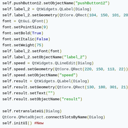
 self
.
pushButton12
.
setObjectName
(
"pushButton12"
)
 self
.
label_2 
=
QtWidgets
.
QLabel
(
Dialog
)
 self
.
label_2
.
setGeometry
(
QtCore
.
QRect
(
104
,
150
,
101
,
20
 font 
=
QtGui
.
QFont
()
 font
.
setPointSize
(
9
)
 font
.
setBold
(
True
)
 font
.
setItalic
(
False
)
 font
.
setWeight
(
75
)
 self
.
label_2
.
setFont
(
font
)
 self
.
label_2
.
setObjectName
(
"label_2"
)
 self
.
speed 
=
QtWidgets
.
QLineEdit
(
Dialog
)
 self
.
speed
.
setGeometry
(
QtCore
.
QRect
(
220
,
150
,
113
,
22
))
 self
.
speed
.
setObjectName
(
"speed"
)
 self
.
result 
=
QtWidgets
.
QLabel
(
Dialog
)
 self
.
result
.
setGeometry
(
QtCore
.
QRect
(
130
,
180
,
301
,
21
)
 self
.
result
.
setText
(
""
)
 self
.
result
.
setObjectName
(
"result"
)
 self
.
retranslateUi
(
Dialog
)
QtCore
.
QMetaObject
.
connectSlotsByName
(
Dialog
)
 self
.
initUI
()
#New