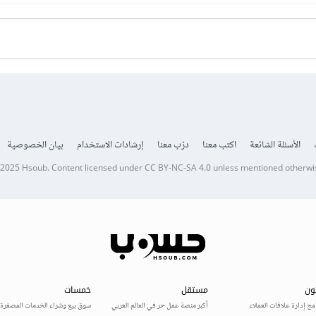
الأسئلة الشائعة
اكتب معنا
درّب معنا
إرشادات الاستخدام
بيان الخصوصية
 2025
Hsoub
.
Content licensed under
CC BY-NC-SA 4.0
unless mentioned otherwi