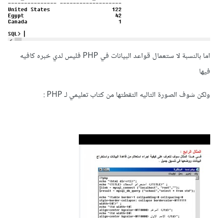
اما بالنسبة لا ستعمال قواعد البيانات في PHP فليس لدي خبره كافيه
فيها
ولكن شوف الصورة التاليه التقطتها من كتاب تعليمي لـ PHP :