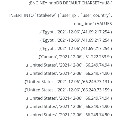
) ENGINE=InnoDB DEFAULT CHARSET=utf8;
INSERT INTO `totalview` (`user_ip`, `user_country`,
`end_time`) VALUES
('41.69.217.254', 'Egypt', '2021-12-06'),
('41.69.217.254', 'Egypt', '2021-12-06'),
('41.69.217.254', 'Egypt', '2021-12-06'),
('51.222.253.9', 'Canada', '2021-12-06'),
('66.249.74.94', 'United States', '2021-12-06'),
('66.249.74.90', 'United States', '2021-12-06'),
('66.249.73.131', 'United States', '2021-12-06'),
('66.249.73.159', 'United States', '2021-12-06'),
('66.249.74.94', 'United States', '2021-12-06'),
('66.249.74.90', 'United States', '2021-12-06'),
('66.249.74.90', 'United States', '2021-12-06'),