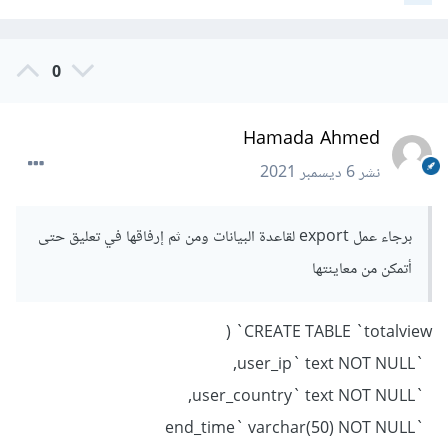
0
Hamada Ahmed
نشر
6 ديسمبر 2021
برجاء عمل export لقاعدة البيانات ومن ثم إرفاقها في تعليق حتى
أتمكن من معاينتها
CREATE TABLE `totalview` (
`user_ip` text NOT NULL,
`user_country` text NOT NULL,
`end_time` varchar(50) NOT NULL