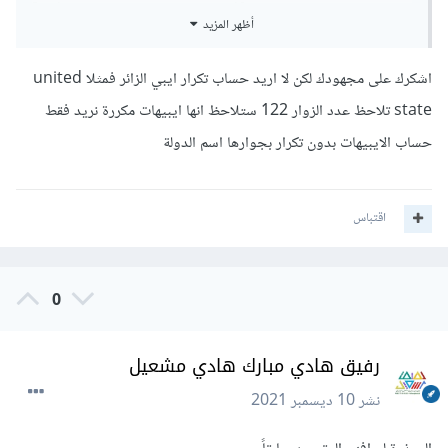
أظهر المزيد
اشكرك على مجهودك لكن لا اريد حساب تكرار ايبي الزائر فمثلا united
اما بالنسبة لا ستعمال قواعد البيانات في PHP فليس لدي خبره
state تلاحظ عدد الزوار 122 ستلاحظ انها ايبيهات مكررة نريد فقط
كافيه فيها
حساب الايبيهات بدون تكرار بجوارها اسم الدولة
ولكن شوف الصورة التاليه التقطتها من كتاب تعليمي لـ PHP :
اقتباس
0
رفيق هادي مبارك هادي مشعيل
نشر
10 ديسمبر 2021