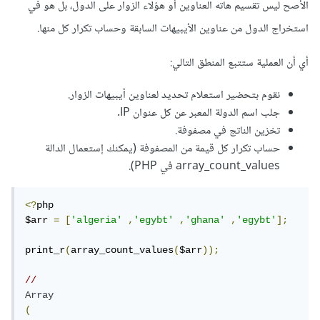
الأصح ليس تقسيم هاته العناوين أو هؤلاء الزوار على الدول، بل هو في
بها 23 زائر من دول مختلفة اريد تقسيم ال23 زائر لتظهر بجوار اسم
استخراج الدول من عناوين الأيبيهات السابقة وحساب تكرار كل منها.
الدولة
أي أن العملية ستتبع المنطق التالي:
نقوم بتحضير استعلام تحديد لعناوين أيبيهات الزوار.
جلب اسم الدولة المعبر عن كل عنوان IP.
تخزين الناتج في مصفوفة.
حساب تكرار كل قيمة من المصفوفة (يمكنك إستعمال الدالة
array_count_values في PHP).
<?
php

$arr 
=
[
'algeria'
,
'egybt'
,
'ghana'
,
'egybt'
];
فكيف يمكن توزيع هذا العدد على الدول
print_r
(
array_count_values
(
$arr
));
//
Array
(