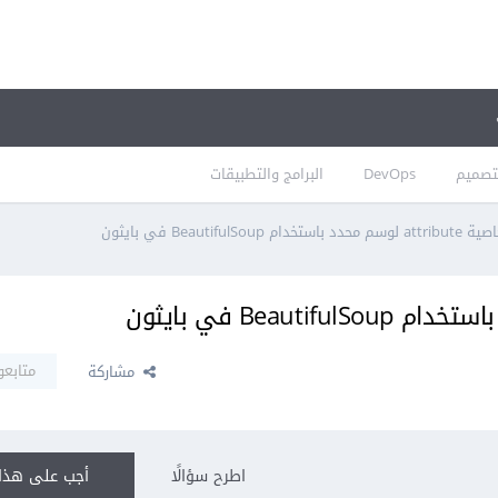
تصميم
DevOps
البرامج والتطبيقات
ام BeautifulSoup في بايثون
متابعو
مشاركة
اطرح سؤالًا
أجب على هذا 