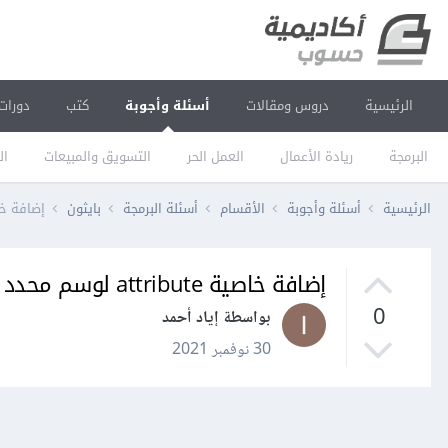
الرئيسية
دروس ومقالات
أسئلة وأجوبة
كتب
دورات
البرمجة
ريادة الأعمال
العمل الحر
التسويق والمبيعات
ال
الرئيسية
أسئلة وأجوبة
الأقسام
أسئلة البرمجة
بايثون
إضافة خاصية attribute لوسم محدد باستخد
إضافة خاصية attribute لوسم محدد باستخدام BeautifulSoup في بايثون
0
بواسطة إياد أحمد
30 نوفمبر 2021