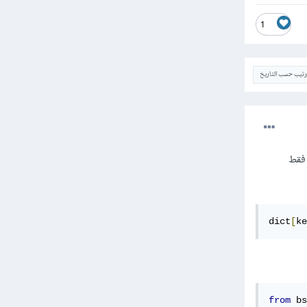
1
ترتيب حسب التاريخ
لى القاموس فقط
dict
[
ke
from
 bs