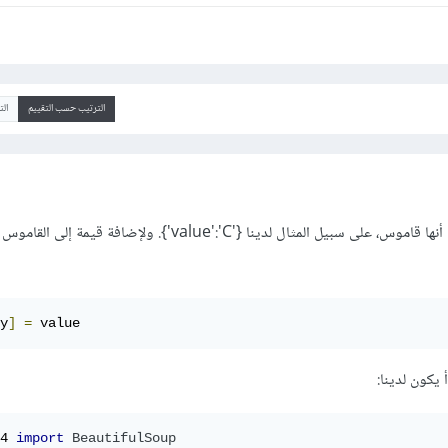
الترتيب حسب التقييم
ال
يمكن النظر إلى الخصائص على أنها قاموس، على سبيل المثال لدينا {'value':'C'}. ولإضافة قيمة إ
y
]
=
 value
أ يكون لدينا:
4 
import
BeautifulSoup