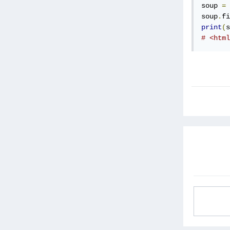
soup 
=
soup
.
fi
print
(
s
# <html