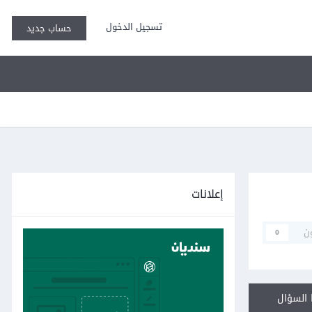
تسجيل الدخول
حساب جديد
إعلانات
ن
0
السؤال