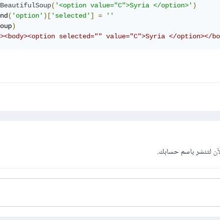
BeautifulSoup
(
'<option value="C">Syria </option>'
)
nd
(
'option'
)[
'selected'
]
=
''
oup
)
><body><option selected="" value="C">Syria </option></bo
آن
لتنشر باسم حسابك.