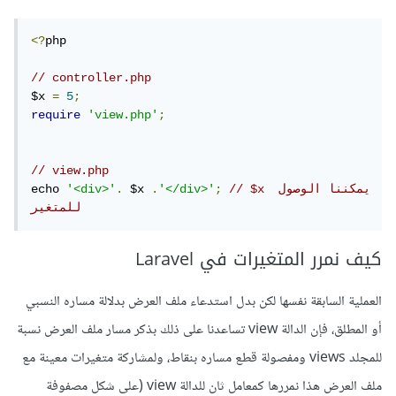
<?
php

// controller.php
$x 
=
5
;
require
'view.php'
;
// view.php
// $x يمكننا الوصول 
;
'</div>'
.
 $x 
.
'<div>'
echo 
للمتغير
كيف نمرر المتغيرات في Laravel
العملية السابقة نفسها لكن بدل استدعاء ملف العرض بدلالة مساره النسبي
أو المطلق، فإن الدالة view تساعدنا على ذلك بذكر مسار ملف العرض نسبة
للمجلد views ومفصولة قطع مساره بنقاط، ولمشاركة متغيرات معينة مع
ملف العرض هذا نمررها كمعامل ثان للدالة view (على شكل مصفوفة