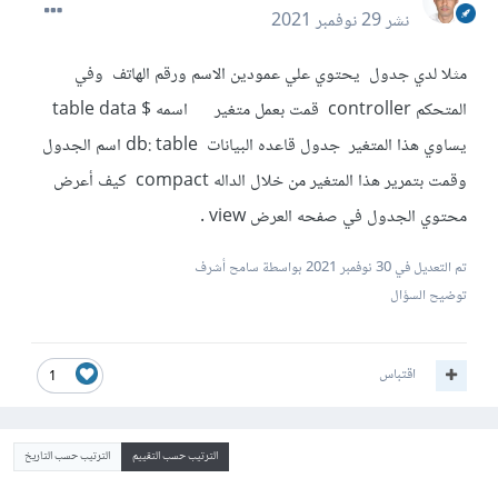
نشر
29 نوفمبر 2021
مثلا لدي جدول يحتوي علي عمودين الاسم ورقم الهاتف وفي
المتحكم controller قمت بعمل متغير اسمه $ table data
يساوي هذا المتغير جدول قاعده البيانات db: table اسم الجدول
وقمت بتمرير هذا المتغير من خلال الداله compact كيف أعرض
محتوي الجدول في صفحه العرض view .
تم التعديل في
30 نوفمبر 2021
بواسطة سامح أشرف
توضيح السؤال
اقتباس
1
الترتيب حسب التقييم
الترتيب حسب التاريخ