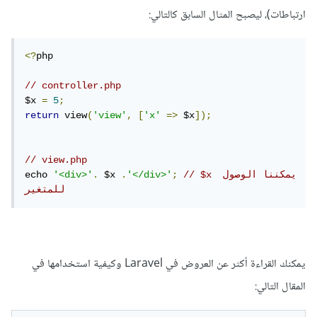
ارتباطات)، ليصبح المثال السابق كالتالي:
<?
php

// controller.php
$x 
=
5
;
return
 view
(
'view'
,
[
'x'
=>
 $x
]);
// view.php
// $x يمكننا الوصول 
;
'</div>'
.
 $x 
.
'<div>'
echo 
للمتغير
يمكنك القراءة أكثر عن العروض في Laravel وكيفية استخدامها في
المقال التالي: