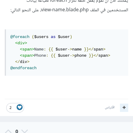
يمكنك الآن أن تقوم بعمل حلقة تكرار foreach لطباعة بيانات
المستخدمين في الملف view-name.blade.php، على النحو التالي:
@foreach
(
$users 
as
 $user
)
<div>
<span>
Name
:
{{
 $user
->
name 
}}</
span
>
<span>
Phone
:
{{
 $user
->
phone 
}}</
span
>
</
div
>
@endforeach
اقتباس
2
0