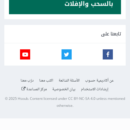
تابعنا على
عن أكاديمية حسوب
الأسئلة الشائعة
اكتب معنا
درّب معنا
إرشادات الاستخدام
بيان الخصوصية
مركز المساعدة
© 2025
Hsoub
.
Content licensed under
CC BY-NC-SA 4.0
unless mentioned
otherwise.