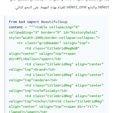
select والتابع select_one للقيام بهذه المهمة، على النحو التالي:
from
 bs4 
import
BeautifulSoup
content 
=
"""<table cellspacing="0" 
cellpadding="3" border="0" id="HistoryData1" 
style="width:100%;border-collapse:collapse;">

    <tr class="gridHeader" valign="top">

        <td class="titleGridRegNoB" 
align="center" valign="top"><span 
dir=RTL>ballov</span></td>

        <td class="titleGridReg" align="center" 
valign="top">Grand</td>

        <td class="titleGridReg" align="center" 
valign="top">andera</td>

        <td class="titleGridReg" align="center" 
valign="top">colofisiaky</td>

        <td class="titleGridReg" align="center" 
valign="top">tochy</td><td class="titleGridReg" 
align="center" valign="top"><span dir="rtl"> 
(laesd)</span></td>
