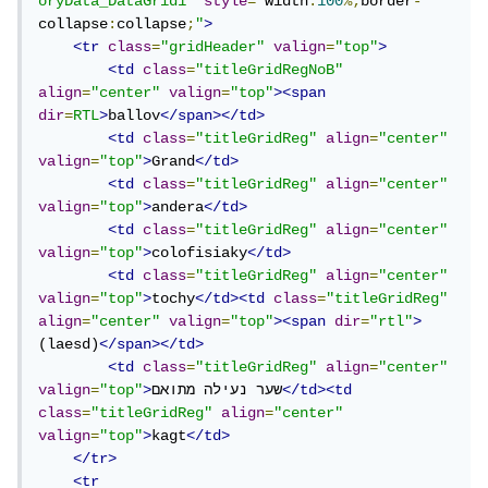
oryData_DataGrid1"
style
=
"
width
:
100
%;
border
-
collapse
:
collapse
;
"
>
<tr
class
=
"gridHeader"
valign
=
"top"
>
<td
class
=
"titleGridRegNoB"
align
=
"center"
valign
=
"top"
><span
dir
=
RTL
>
ballov
</span></td>
<td
class
=
"titleGridReg"
align
=
"center"
valign
=
"top"
>
Grand
</td>
<td
class
=
"titleGridReg"
align
=
"center"
valign
=
"top"
>
andera
</td>
<td
class
=
"titleGridReg"
align
=
"center"
valign
=
"top"
>
colofisiaky
</td>
<td
class
=
"titleGridReg"
align
=
"center"
valign
=
"top"
>
tochy
</td><td
class
=
"titleGridReg"
align
=
"center"
valign
=
"top"
><span
dir
=
"rtl"
>
(laesd)
</span></td>
<td
class
=
"titleGridReg"
align
=
"center"
</td><td
שער נעילה מתואם
>
"top"
=
valign
class
=
"titleGridReg"
align
=
"center"
valign
=
"top"
>
kagt
</td>
</tr>
<tr