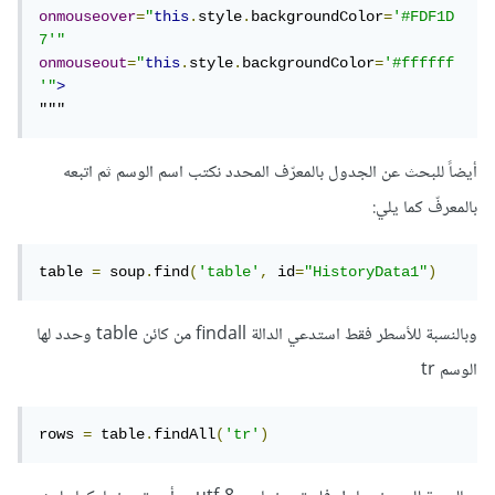
onmouseover
=
"
this
.
style
.
backgroundColor
=
'#FDF1D
7'
"
onmouseout
=
"
this
.
style
.
backgroundColor
=
'#ffffff
'
"
>
"""
أيضاً للبحث عن الجدول بالمعرّف المحدد نكتب اسم الوسم ثم اتبعه
بالمعرفّ كما يلي:
table 
=
 soup
.
find
(
'table'
,
 id
=
"HistoryData1"
)
وبالنسبة للأسطر فقط استدعي الدالة findall من كائن table وحدد لها
الوسم tr
rows 
=
 table
.
findAll
(
'tr'
)