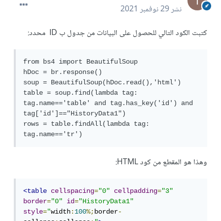
نشر
29 نوفمبر 2021
كتبت الكود التالي للحصول على البيانات من جدول ب ID محدد:
from bs4 import BeautifulSoup

hDoc = br.response()

soup = BeautifulSoup(hDoc.read(),'html')

table = soup.find(lambda tag: 
tag.name=='table' and tag.has_key('id') and 
tag['id']=="HistoryData1")

rows = table.findAll(lambda tag: 
tag.name=='tr')
وهذا هو المقطع من كود HTML:
<table
cellspacing
=
"0"
cellpadding
=
"3"
border
=
"0"
id
=
"HistoryData1"
style
=
"
width
:
100
%;
border
-