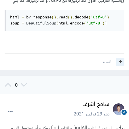
وبالنسبة للترميز، حاول فك ترميزها من utf-8 ، وأعد ترميزها، كما يلي:
html 
=
 br
.
response
().
read
().
decode
(
'utf-8'
)
soup 
=
BeautifulSoup
(
html
.
encode
(
'utf-8'
))
اقتباس
0
سامح أشرف
نشر
29 نوفمبر 2021
بدلًا من إستعمال التابع findAll و التابع find يمكنك أن تستعمل التابع