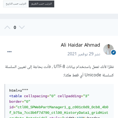
الترتيب حسب التقييم
الترتيب حسب التاريخ
0
Ali Haidar Ahmad
نشر
29 نوفمبر 2021
نظرًا لأنك تعمل باستخدام بيانات UTF-8 ، فأنت بحاجة إلى تعيين السلسلة
كسلسلة Unicode أي فقط هكذا:
<table
cellspacing
=
"0"
cellpadding
=
"3"
border
=
"0"
id
=
"ctl00_SPWebPartManager1_g_c001c0d9_0cb8_4b0
f_b75a_7cc3b6f7d790_ctl00_HistoryData1_gridHist