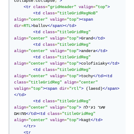
collapse
:
collapse
;
"
>
<tr
class
=
"gridHeader"
valign
=
"top"
>
<td
class
=
"titleGridRegNoB"
align
=
"center"
valign
=
"top"
><span
dir
=
RTL
>
ballov
</span></td>
<td
class
=
"titleGridReg"
align
=
"center"
valign
=
"top"
>
Grand
</td>
<td
class
=
"titleGridReg"
align
=
"center"
valign
=
"top"
>
andera
</td>
<td
class
=
"titleGridReg"
align
=
"center"
valign
=
"top"
>
colofisiaky
</td>
<td
class
=
"titleGridReg"
align
=
"center"
valign
=
"top"
>
tochy
</td><td
class
=
"titleGridReg"
align
=
"center"
valign
=
"top"
><span
dir
=
"rtl"
>
 (laesd)
</span>
</td>
<td
class
=
"titleGridReg"
שער נעילה 
>
"top"
=
valign
"center"
=
align
"titleGridReg"
=
class
</td><td
מתואם
align
=
"center"
valign
=
"top"
>
kagt
</td>
</tr>
<tr