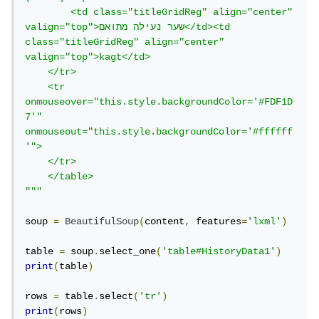
        <td class="titleGridReg" align="center" 
valign="top">שער נעילה מתואם</td><td 
class="titleGridReg" align="center" 
valign="top">kagt</td>

    </tr>

    <tr 
onmouseover="this.style.backgroundColor='#FDF1D
7'" 
onmouseout="this.style.backgroundColor='#ffffff
'">

    </tr>

    </table>

"""
soup 
=
BeautifulSoup
(
content
,
 features
=
'lxml'
)
table 
=
 soup
.
select_one
(
'table#HistoryData1'
)
print
(
table
)
rows 
=
 table
.
select
(
'tr'
)
print
(
rows
)