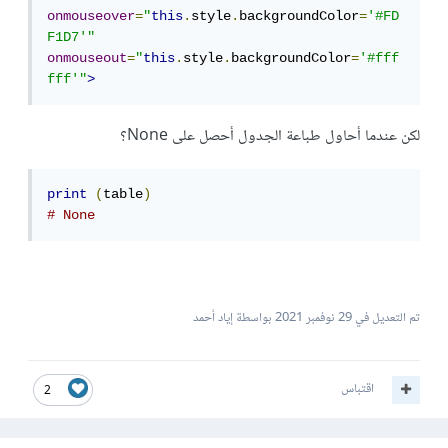
onmouseover
=
"
this
.
style
.
backgroundColor
=
'#FD
F1D7'
"
onmouseout
=
"
this
.
style
.
backgroundColor
=
'#fff
fff'
"
>
لكن عندما أحاول طباعة الجدول أحصل على None؟
print
(
table
)
# None
تم التعديل في
29 نوفمبر 2021
بواسطة إياد أحمد
اقتباس
2