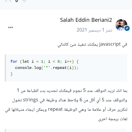
0
Salah Eddin Beriani2
نشر
1 ديسمبر 2021
في javascript يمكنك تنفيذ شئ كالتالي
for
(
let i 
=
1
;
 i 
<
6
;
 i
++)
{
  console
.
log
(
'*'
.
repeat
(
i
));
}
بما انك تريد التوقف عند 5 نجوم فيمكنك تحديد بدء الطباعة من 1
والتوقف عند 5 أي أقل من 6 ولاحظ هناك وظيفة في strings تخول
لتكرير حرف أو علامة ما وهي الوظيقة repeat ويمكن ايجاد مثيلاتها في
لغات برمجة اخرى