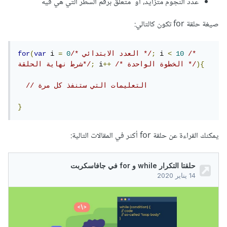
عدد النجوم متزايد، أو متعلق برقم السطر التي هي فيه
صيغة حلقة for تكون كالتالي:
/* 
10
<
 i 
;
/* العدد الابتدائي */
0
=
 i 
var
(
for
){
/* الخطوة الواحدة */
++
 i
;
شرط نهاية الحلقة*/
// التعليمات التي ستنفذ كل مرة
}
يمكنك القراءة عن حلقة for أكثر في المقالات التالية: