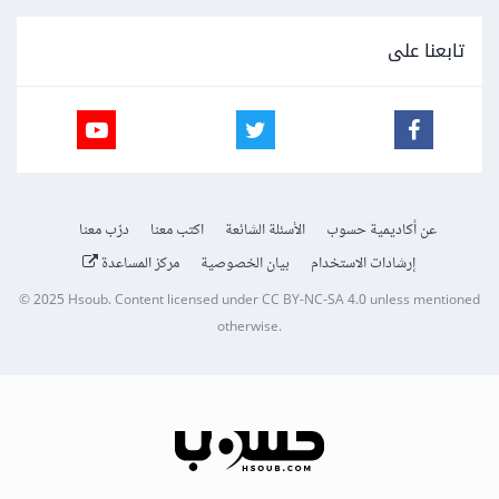
تابعنا على
عن أكاديمية حسوب
الأسئلة الشائعة
اكتب معنا
درّب معنا
إرشادات الاستخدام
بيان الخصوصية
مركز المساعدة
© 2025
Hsoub
.
Content licensed under
CC BY-NC-SA 4.0
unless mentioned
otherwise.