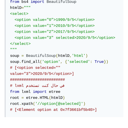
from
 bs4 
import
BeautifulSoup
htmlD
=
"""

<select>

  <option value="0">1999/9/5</option>

  <option value="1">2010/9/5</option>

  <option value="2">2017/9/5</option>

  <option value="3" selected>2020/9/5</option>

</select>

"""
soup 
=
BeautifulSoup
(
htmlD
,
'html'
)
soup
.
find_all
(
'option'
,
{
'selected'
:
True
})
# [<option selected="" 
value="3">2020/9/5</option>]
########################
# lxml في حال كنت تستخدم 
from
 lxml 
import
 etree

root 
=
 etree
.
HTML
(
htmlD
)
root
.
xpath
(
'//option[@selected]'
)
# [<Element option at 0x7f3661bf5b40>]