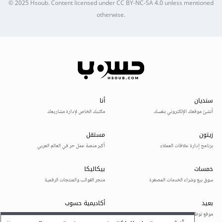
© 2025
Hsoub
.
Content licensed under
CC BY-NC-SA 4.0
unless mentioned
otherwise.