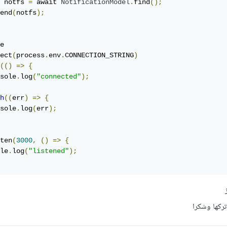
 notfs 
=
 await 
NotificationModel
.
find
();
end
(
notfs
);
e

ect
(
process
.
env
.
CONNECTION_STRING
)
(()
=>
{
sole
.
log
(
"connected"
);
h
((
err
)
=>
{
sole
.
log
(
err
);
ten
(
3000
,
()
=>
{
le
.
log
(
"listened"
);
ز
تركها وشكرا