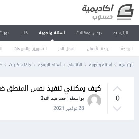
الرئيسية
دروس ومقالات
أسئلة وأجوبة
كتب
دورات
البرمجة
ريادة الأعمال
العمل الحر
التسويق والمبيعات
ال
الرئيسية
أسئلة وأجوبة
الأقسام
أسئلة البرمجة
جافا سكريبت
كيف
كيف يمكنني تنفيذ نفس المنطق ضمن اثنين post request باستخدام ss
0
بواسطة أحمد عبد الله2
28 نوفمبر 2021