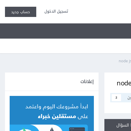
تسجيل الدخول
حساب جديد
إعلانات
ن
2
السؤال