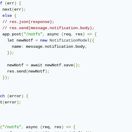
f
(
err
)
{
 next
(
err
);
else
{
// res.json(response);
// res.send(message.notification.body);
 app
.
post
(
"/notfs"
,
 async 
(
req
,
 res
)
=>
{
   let newNotf 
=
new
NotificationModel
({
     name
:
 message
.
notification
.
body
,
});
   newNotf 
=
 await newNotf
.
save
();
   res
.
send
(
newNotf
);
});
ch
(
error
)
{
t
(
error
);
(
"/notfs"
,
 async 
(
req
,
 res
)
=>
{