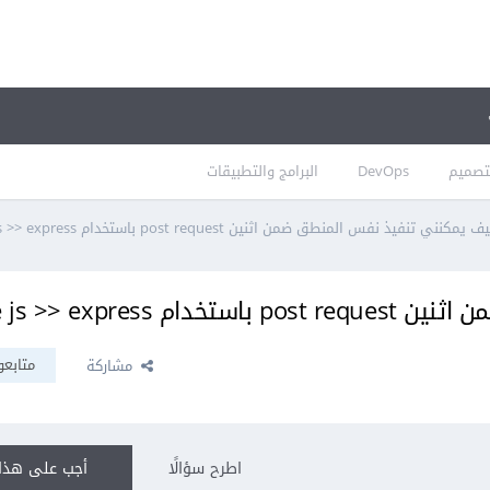
تصميم
DevOps
البرامج والتطبيقات
 يمكنني تنفيذ نفس المنطق ضمن اثنين post request باستخدام node js >> express
node js >> expre
متابعو
مشاركة
اطرح سؤالًا
أجب على هذا 