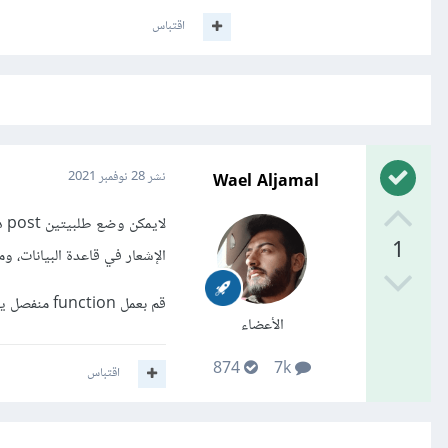
اقتباس
Wael Aljamal
نشر
28 نوفمبر 2021
1
الإشعار في قاعدة البيانات، وم
قم بعمل function منفصل يحوي المنطق المشترك، ثم قم باستدعائه مرتين، في fcm و في app.ppst.notfs
الأعضاء
874
7k
اقتباس