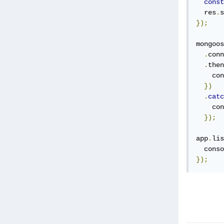
const
  res
.
s
});
mongoos
.
conn
.
then
    con
})
.
catc
    con
});
app
.
lis
  conso
});