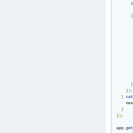
i
       
}
       
       
       
       
       
}
});
}
cat
    nex
}
});
app
.
get