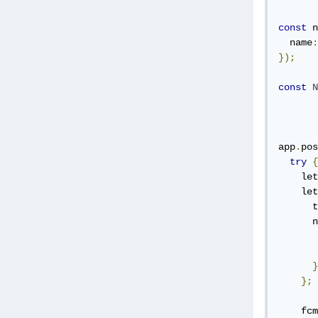
const
 n
  name
:
});
const
N
app
.
pos
try
{
    let
    let
      t
      n
       
       
}
};
    fcm