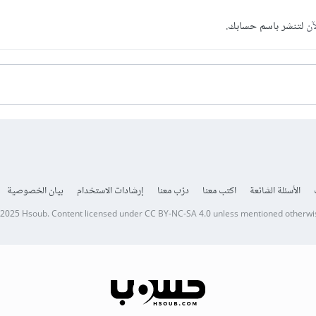
آن
لتنشر باسم حسابك.
الأسئلة الشائعة
اكتب معنا
درّب معنا
إرشادات الاستخدام
بيان الخصوصية
 2025
Hsoub
.
Content licensed under
CC BY-NC-SA 4.0
unless mentioned otherwi