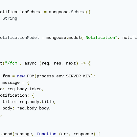
otificationSchema 
=
 mongoose
.
Schema
({
String
,
otificationModel
=
 mongoose
.
model
(
"Notification"
,
 notifi
t
(
"/fcm"
,
 async 
(
req
,
 res
,
 next
)
=>
{
 fcm 
=
new
 FCM
(
process
.
env
.
SERVER_KEY
);
 message 
=
{
o
:
 req
.
body
.
token
,
otification
:
{
 title
:
 req
.
body
.
title
,
 body
:
 req
.
body
.
body
,
,
.
send
(
message
,
function
(
err
,
 response
)
{