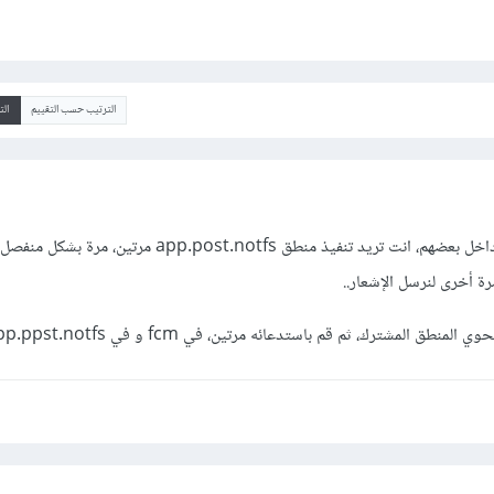
الترتيب حسب التقييم
ال
لايمكن وضع طلبيتين post داخل بعضهم، انت تريد تنفيذ منطق app.post.notfs مرتين
رة أخرى لنرسل الإشعار..