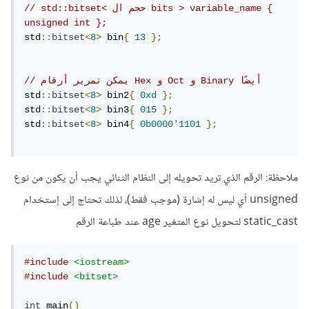
// std::bitset< حجم ال bits > variable_name { 
unsigned int };
std
::
bitset
<
8
>
 bin
{
13
};
// يمكن تمرير أرقام Hex و Oct و Binary أيضًا
std
::
bitset
<
8
>
 bin2
{
0xd
};
std
::
bitset
<
8
>
 bin3
{
015
};
std
::
bitset
<
8
>
 bin4
{
0b0000
'
1101
};
ملاحظة: الرقم الذي تريد تحويله إلى النظام الثنائي يجب أن يكون من نوع
unsigned أي ليس له إشارة (موجب فقط)، لذلك تحتاج إلى إستخدام
static_cast لتحويل نوع المتغير age عند طباعة الرقم
#include
<iostream>
#include
<bitset>
int
 main
()