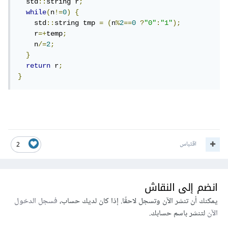
  std
::
string r
;
while
(
n
!=
0
)
{
    std
::
string tmp 
=
(
n
%
2
==
0
?
"0"
:
"1"
);
    r
=+
temp
;
    n
/=
2
;
}
return
 r
;
}
اقتباس
2
انضم إلى النقاش
يمكنك أن تنشر الآن وتسجل لاحقًا. إذا كان لديك حساب،
فسجل الدخول
الآن
لتنشر باسم حسابك.