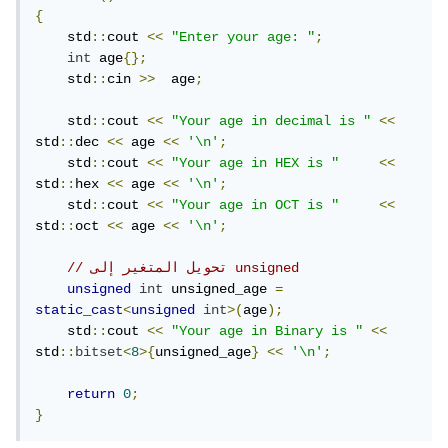
{
    std
::
cout 
<<
"Enter your age: "
;
int
 age
{};
    std
::
cin 
>>
  age
;
    std
::
cout 
<<
"Your age in decimal is "
<<
std
::
dec 
<<
 age 
<<
'\n'
;
    std
::
cout 
<<
"Your age in HEX is "
<<
std
::
hex 
<<
 age 
<<
'\n'
;
    std
::
cout 
<<
"Your age in OCT is "
<<
std
::
oct 
<<
 age 
<<
'\n'
;
// تحويل المتغير إلى unsigned
unsigned
int
 unsigned_age 
=
static_cast
<
unsigned
int
>(
age
);
    std
::
cout 
<<
"Your age in Binary is "
<<
std
::
bitset
<
8
>{
unsigned_age
}
<<
'\n'
;
return
0
;
}