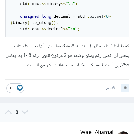
    std
::
cout
<<
binary
<<
"\n"
;
unsigned
long
 decimal 
=
 std
::
bitset
<
8
>
(
binary
).
to_ulong
();
    std
::
cout
<<
decimal
<<
"\n"
;
ﻻحظ أننا قمنا بإعطاء الbitset قيمة 8 مما يعني أنها تحمل 8 بيتات
بمعنى أن أقصى رقم يمكن وضعه هو 2 مرفوع لقوى الرقم 8 -1 بما يعادل
255, إن أردت قيمة أكبر يمكنك إسناد خانات أكبر من البيتات
اقتباس
1
0
Wael Aljamal