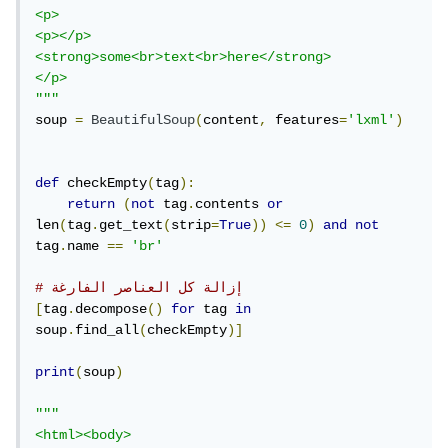
<p>

<p></p>

<strong>some<br>text<br>here</strong>

</p>

"""
soup 
=
BeautifulSoup
(
content
,
 features
=
'lxml'
)
def
 checkEmpty
(
tag
):
return
(
not
 tag
.
contents 
or
len
(
tag
.
get_text
(
strip
=
True
))
<=
0
)
and
not
tag
.
name 
==
'br'
# إزالة كل العناصر الفارغة
[
tag
.
decompose
()
for
 tag 
in
soup
.
find_all
(
checkEmpty
)]
print
(
soup
)
"""

<html><body>
