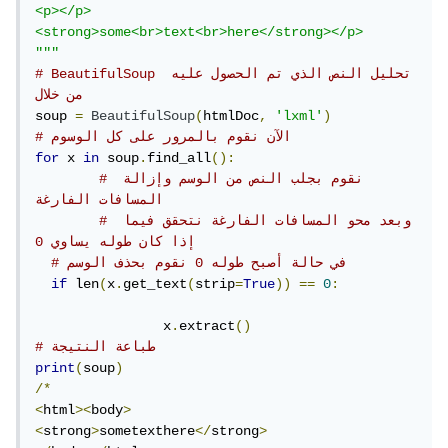
<p></p>

<strong>some<br>text<br>here</strong></p>

"""
# BeautifulSoup تحليل النص الذي تم الحصول عليه 
من خلال 
soup 
=
BeautifulSoup
(
htmlDoc
,
'lxml'
)
# الآن نقوم بالمرور على كل الوسوم
for
 x 
in
 soup
.
find_all
():
# نقوم بجلب النص من الوسم وإزالة 
المسافات الفارغة 
# وبعد محو المسافات الفارغة نتحقق فيما 
إذا كان طوله يساوي 0
# في حالة أصبح طوله 0 نقوم بحذف الوسم
if
 len
(
x
.
get_text
(
strip
=
True
))
==
0
:
  		x
.
extract
()
# طباعة النتيجة
print
(
soup
)
/*
<
html
><
body
>
<
strong
>
sometexthere
</
strong
>