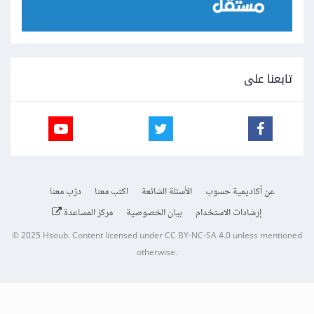
تابعنا على
عن أكاديمية حسوب
الأسئلة الشائعة
اكتب معنا
درّب معنا
إرشادات الاستخدام
بيان الخصوصية
مركز المساعدة
© 2025
Hsoub
.
Content licensed under
CC BY-NC-SA 4.0
unless mentioned
otherwise.