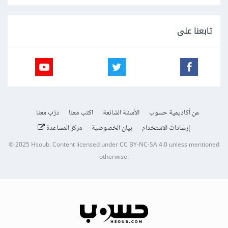
تابعنا على
عن أكاديمية حسوب
الأسئلة الشائعة
اكتب معنا
درّب معنا
إرشادات الاستخدام
بيان الخصوصية
مركز المساعدة
© 2025
Hsoub
.
Content licensed under
CC BY-NC-SA 4.0
unless mentioned
otherwise.