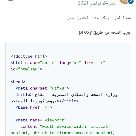
نشر
24 نوفمبر 2021
شغال اخي ، يمكن عشان انت برا مصر
جرب افتحه عن طريق proxy
<!doctype html>
<html
class
=
"no-js"
lang
=
"ar"
dir
=
"ltr"
id
=
"htmlTag"
>
<head>
<meta
charset
=
"utf-8"
>
وزارة الصحة والسكان المصرية - لقاح 
<title>
</title>
فيروس كورونا المستجد
<base
href
=
"/"
>
<meta
name
=
"viewport"
content
=
"width=device-width, initial-
scale=1, shrink-to-fit=no, maximum-scale=1, 