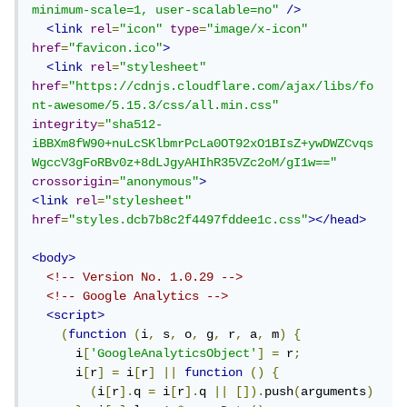
minimum-scale=1, user-scalable=no"
/>
<link
rel
=
"icon"
type
=
"image/x-icon"
href
=
"favicon.ico"
>
<link
rel
=
"stylesheet"
href
=
"https://cdnjs.cloudflare.com/ajax/libs/fo
nt-awesome/5.15.3/css/all.min.css"
integrity
=
"sha512-
iBBXm8fW90+nuLcSKlbmrPcLa0OT92xO1BIsZ+ywDWZCvqs
WgccV3gFoRBv0z+8dLJgyAHIhR35VZc2oM/gI1w=="
crossorigin
=
"anonymous"
>
<link
rel
=
"stylesheet"
href
=
"styles.dcb7b8c2f4497fddee1c.css"
></head>
<body>
<!-- Version No. 1.0.29 -->
<!-- Google Analytics -->
<script>
(
function
(
i
,
 s
,
 o
,
 g
,
 r
,
 a
,
 m
)
{
      i
[
'GoogleAnalyticsObject'
]
=
 r
;
      i
[
r
]
=
 i
[
r
]
||
function
()
{
(
i
[
r
].
q 
=
 i
[
r
].
q 
||
[]).
push
(
arguments
)