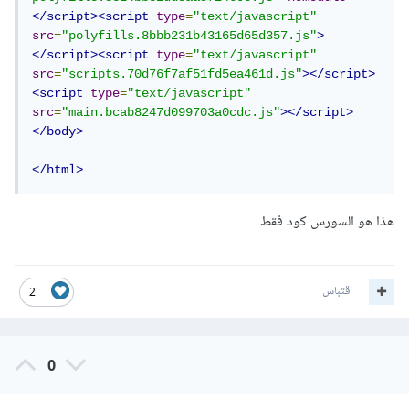
</script><script
type
=
"text/javascript"
src
=
"polyfills.8bbb231b43165d65d357.js"
>
</script><script
type
=
"text/javascript"
src
=
"scripts.70d76f7af51fd5ea461d.js"
></script>
<script
type
=
"text/javascript"
src
=
"main.bcab8247d099703a0cdc.js"
></script>
</body>
</html>
هذا هو السورس كود فقط
اقتباس
2
0