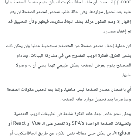
app-root . حيث أن ملف الجافاسكربت المرفق يقوم بضبط الصفحة بناءا
<meta
name
=
"viewport"
عليه بعد تحميل مواردها، وفي حالة طلب تفحص لمصدر الصفحة لن يتم
content
=
"width=device-width, initial-
إظهار إلا وسم المكون مرفقا بملف الجافاسكربت، فيظهر وكأن التطبيق قد
scale=1, shrink-to-fit=no, maximum-scale=1, 
minimum-scale=1, user-scalable=no"
/>
تم إخفاء مصدره.
<link
rel
=
"icon"
type
=
"image/x-icon"
href
=
"favicon.ico"
>
لأن عملية إخفاء مصدر صفحة عن المتصفح مستحيلة عمليا ولن يمكن ذلك
<link
rel
=
"stylesheet"
href
=
"https://cdnjs.cloudflare.com/ajax/lib
بشتى الطرق، ففكرة الويب المفتوح هي في مشاركة البيانات، ومادام
s/font-awesome/5.15.3/css/all.min.css"
المتصفح يقوم بعرض الصفحة بشكل طبيعي فهذا يعني أن له وصولا
integrity
=
"sha512-
iBBXm8fW90+nuLcSKlbmrPcLa0OT92xO1BIsZ+ywDWZ
عليها.
CvqsWgccV3gFoRBv0z+8dLJgyAHIhR35VZc2oM/gI1w
=="
crossorigin
=
"anonymous"
>
أي باختصار: مصدر الصفحة ليس مخفيا، وإنما يتم تحميل مكونات الصفحة
<link
rel
=
"stylesheet"
وعناصرها بعد تحميل موارد هاته الصفحة.
href
=
"styles.dcb7b8c2f4497fddee1c.css"
>
</head>
وعلى نحو خاص جدا، هاته الفكرة شائعة في تطبيقات الويب التقدمية
<body>
وتطبيقات الصفحة الواحدة SPA's ولا تقتصر على الـ Vue أو React أو
<!-- Version No. 1.0.29 -->
<!-- Google Analytics -->
Angluar. بل يمكن حتى مماثلة نفس الفكرة عن طريق الجافاسكربت أو