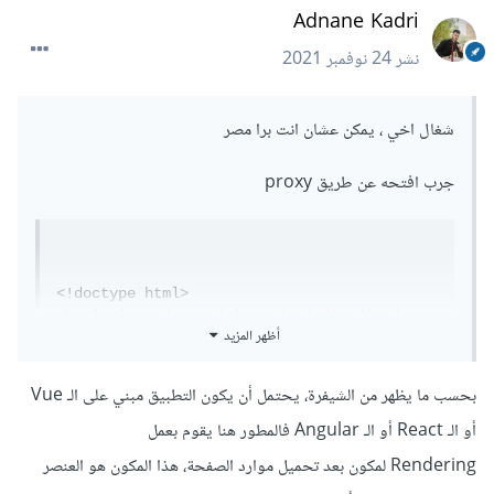
Adnane Kadri
نشر
24 نوفمبر 2021
شغال اخي ، يمكن عشان انت برا مصر
جرب افتحه عن طريق proxy
<!doctype html>
<html
class
=
"no-js"
lang
=
"ar"
dir
=
"ltr"
أظهر المزيد
id
=
"htmlTag"
>
<head>
بحسب ما يظهر من الشيفرة، يحتمل أن يكون التطبيق مبني على الـ Vue
<meta
charset
=
"utf-8"
>
أو الـ React أو الـ Angular فالمطور هنا يقوم بعمل
وزارة الصحة والسكان المصرية - لقاح 
<title>
</title>
فيروس كورونا المستجد
Rendering لمكون بعد تحميل موارد الصفحة، هذا المكون هو العنصر
<base
href
=
"/"
>