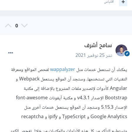
اقتباس
href
=
"assets/styles/style-ltr.css"
>
<app-root></app-root>
<script
type
=
"text/javascript"
src
=
"runtime.26209474bfa8dc87a77c.js"
>
0
</script><script
type
=
"text/javascript"
src
=
"es2015-
polyfills.8324bb31dd8aa5f2460c.js"
سامح أشرف
nomodule
></script><script
type
=
"text/javascript"
نشر
25 نوفمبر 2021
src
=
"polyfills.8bbb231b43165d65d357.js"
>
</script><script
type
=
"text/javascript"
يمكنك أن تستعمل خدمات مثل
wappalyzer
لفحص المواقع ومعرفة
src
=
"scripts.70d76f7af51fd5ea461d.js"
>
التقنيات التي تستخدمها، وستجد أن الموقع يستعمل Webpack و
</script><script
type
=
"text/javascript"
src
=
"main.bcab8247d099703a0cdc.js"
>
Angular كأدوات لإتصدير ملفات المشروع بالإضافة إلى مكتبة
</script></body>
Bootstrap الإصدار v4.3.1 و مكتبة أيقونات font-awesome
</html>
الإصدار 5.15.3 وستجد أن الموقع يستعمل خدمات أخرى مثل
هذا هو السورس كود فقط
Google Analytics و TypeScript و ipify و recaptcha
وتستطيع التأكد من كل هذه الأداوات والمكتبات من خلال تفحص الكود