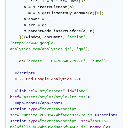
},
 i
[
r
].
l 
=
1
*
new
Date
();
      a 
=
 s
.
createElement
(
o
),
        m 
=
 s
.
getElementsByTagName
(
o
)[
0
];
      a
.
async 
=
1
;
      a
.
src 
=
 g
;
      m
.
parentNode
.
insertBefore
(
a
,
 m
)
})(
window
,
 document
,
'script'
,
'https://www.google-
analytics.com/analytics.js'
,
'ga'
);
    ga
(
'create'
,
'UA-185467712-2'
,
'auto'
);
</script>
<!-- End Google Analytics -->
<link
rel
=
"stylesheet"
id
=
"lang"
href
=
"assets/styles/style-ltr.css"
>
<app-root></app-root>
<script
type
=
"text/javascript"
src
=
"runtime.26209474bfa8dc87a77c.js"
></script>
<script
type
=
"text/javascript"
src
=
"es2015-
polyfills.8324bb31dd8aa5f2460c.js"
nomodule
>