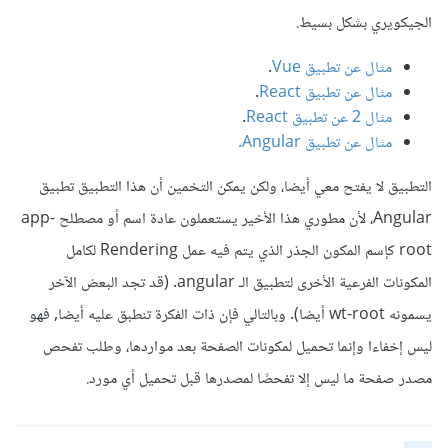
<script>
الجيكويري بشكل بسيط.
(
function
(
i
,
 s
,
 o
,
 g
,
 r
,
 a
,
 m
)
{
      i
[
'GoogleAnalyticsObject'
]
=
 r
;
مثال عن تطبيق Vue
.
      i
[
r
]
=
 i
[
r
]
||
function
()
{
(
i
[
r
].
q 
=
 i
[
r
].
q 
||
مثال عن تطبيق React
.
[]).
push
(
arguments
)
مثال 2 عن تطبيق React
.
},
 i
[
r
].
l 
=
1
*
new
Date
();
مثال عن تطبيق Angular.
      a 
=
 s
.
createElement
(
o
),
        m 
=
 s
.
getElementsByTagName
(
o
)[
0
];
التطبيق لا يفتح معي أيضا، ولكن يمكن التخمين أن هذا التطبيق تطبيق
      a
.
async 
=
1
;
      a
.
src 
=
 g
;
Angular، ﻷن مطوري هذا الأخير يستعملون عادة اسم أو مصطلح app-
      m
.
parentNode
.
insertBefore
(
a
,
 m
)
root كإسم المكون الجذر الذي يتم فيه عمل Rendering لكامل
})(
window
,
 document
,
'script'
,
'https://www.google-
المكونات الفرعية الأخرى لتطبيق الـ angular. (قد تجد البعض الآخر
analytics.com/analytics.js'
,
'ga'
);
يسمونه wt-root أيضا). وبالتالي فإن ذات الفكرة تنطبق عليه أيضا, فهو
    ga
(
'create'
,
'UA-185467712-2'
,
'auto'
);
ليس إخفاءا وإنما تحميل لمكونات الصفحة بعد مواردها، وطلب تفحص
مصدر صفحة ما ليس إلا تفحصًا لمصدرها قبل تحميل أي مورد.
</script>
<!-- End Google Analytics -->
<link
rel
=
"stylesheet"
id
=
"lang"