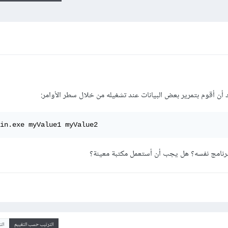
in.exe myValue1 myValue2
رنامج نفسه؟ هل يجب أن أستعمل مكتبة معينة؟
الترتيب حسب التقييم
ال