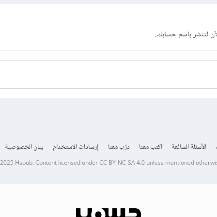
آن
لتنشر باسم حسابك.
الأسئلة الشائعة
اكتب معنا
درّب معنا
إرشادات الاستخدام
بيان الخصوصية
 2025
Hsoub
.
Content licensed under
CC BY-NC-SA 4.0
unless mentioned otherwi