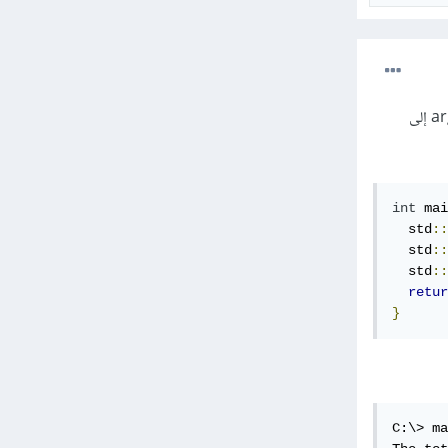
لا تحتاج إلى أي مكتبات للقيام بهذا الأمر حيث يقوم المصرِّف تلقائيًا بتمرير عدد هذه القيم المدخلة arguments إلى
int
 mai
  std
::
  std
::
  std
::
retur
}
C:\> ma