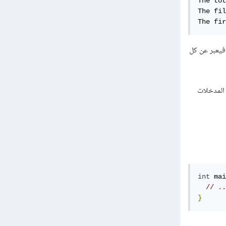
The tot
The fil
The fir
 الثاني فيعبر عن كل
 لذلك فإن سنجد أن عدد المدخلات
int
 mai
// ..
}