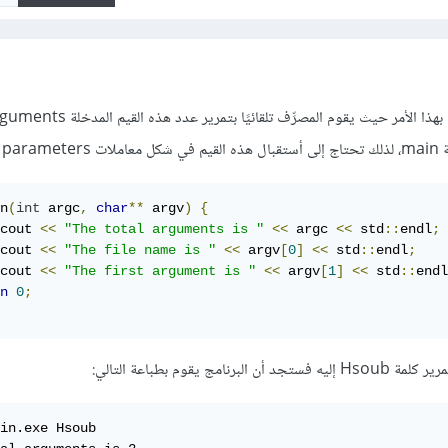
para
n
(
int
 argc
,
char
**
 argv
)
{
cout 
<<
"The total arguments is "
<<
 argc 
<<
 std
::
endl
;
cout 
<<
"The file name is "
<<
 argv
[
0
]
<<
 std
::
endl
;
cout 
<<
"The first argument is "
<<
 argv
[
1
]
<<
 std
::
endl
n
0
;
مج يقوم بطباعة التالي:
in.exe Hsoub
