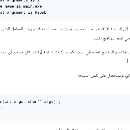
al arguments is 2

e name is main.exe

st argument is Hsoub
المعامل الأول الذي يتم تمريره إلى الدالة main هو عدد صحيح عبارة عن عدد المدخلات، بينما المعامل
هي اسم البرنامج نفسه.
ملاحظة: المعامل الأول يكون دائمًا اسم البرنامج نفسه في سطر الأوامر (main.exe)،
تالي وستحصل على نفس النتيجة:
n
(
int
 argc
,
char
**
 argv
)
{
.