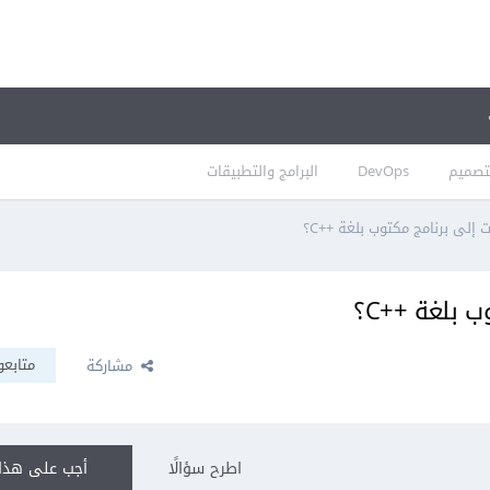
تصميم
DevOps
البرامج والتطبيقات
 إلى برنامج مكتوب بلغة ++C؟
 بلغة ++C؟
متابعو
مشاركة
اطرح سؤالًا
أجب على هذا 