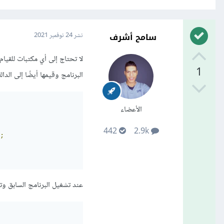
سامح أشرف
نشر
24 نوفمبر 2021
1
البرنامج وقيمها أيضًا إلى الدالة main، لذلك تحتاج إلى أستقبال هذه القيم في شكل معاملات meters
الأعضاء
442
2.9k
;
عند تشغيل البرنامج السابق وتمرير كلمة Hsoub إليه فستجد أن البرنا