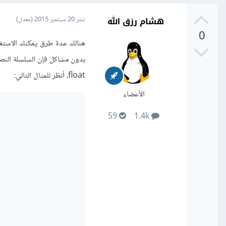
هشام رزق الله
نشر
20 سبتمبر 2015
(معدل)
0
float، أنظر للمثال التالي:
الأعضاء
59
1.4k