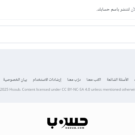
آن
لتنشر باسم حسابك.
الأسئلة الشائعة
اكتب معنا
درّب معنا
إرشادات الاستخدام
بيان الخصوصية
 2025
Hsoub
.
Content licensed under
CC BY-NC-SA 4.0
unless mentioned otherwi