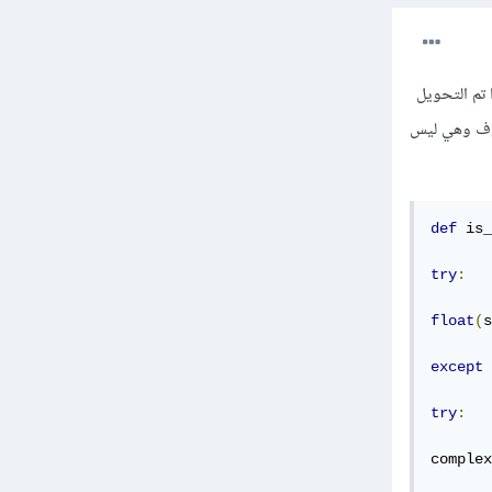
 منها في برنامجك، فمثلا يمكنك تجربة تحويل السلسلة النصية إلى float فإذا تم التحويل
توي على حروف وهي ليس
def
 is_
try
:
float
(
s
except
try
:
complex