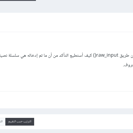
عند قيامي بأخذ البيانات من المستخدم عن طريق raw_input() كيف أستطيع التأكد من أن ما تم إدخاله هي سل
الترتيب حسب التقييم
ال