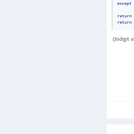
except
return
return
كما يمكنك التأكد من السلسلة النصية ما إذا كانت تحتوي أرقام فقط (بدون فاصلة وحروف ورموز) عن طريق دالة isdigit()