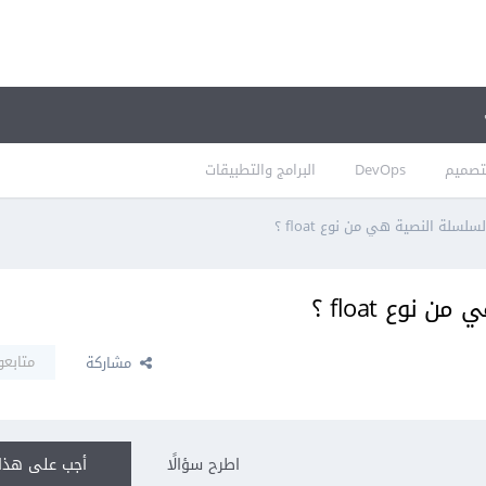
تصميم
DevOps
البرامج والتطبيقات
لسلة النصية هي من نوع float ؟
نوع float ؟
متابعو
مشاركة
اطرح سؤالًا
أجب على هذا 