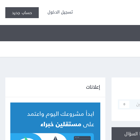
تسجيل الدخول
حساب جديد
إعلانات
ن
0
السؤال