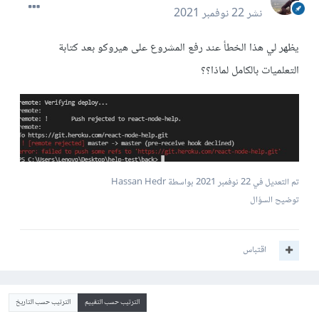
نشر
22 نوفمبر 2021
يظهر لي هذا الخطأ عند رفع المشروع على هيروكو بعد كتابة
التعلميات بالكامل لماذا؟؟
تم التعديل في
22 نوفمبر 2021
بواسطة Hassan Hedr
توضيح السؤال
اقتباس
الترتيب حسب التقييم
الترتيب حسب التاريخ