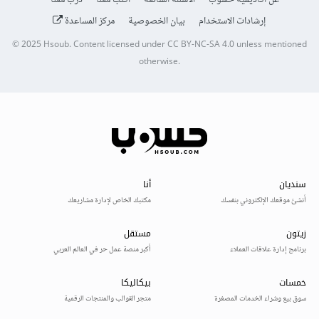
عن أكاديمية حسوب
الأسئلة الشائعة
اكتب معنا
درّب معنا
إرشادات الاستخدام
بيان الخصوصية
مركز المساعدة
© 2025
Hsoub
.
Content licensed under
CC BY-NC-SA 4.0
unless mentioned
otherwise.