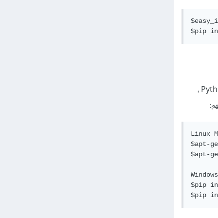
$easy_i
$pip in
الآن بالنسبة لتثبيت المحلل، فبشكل افتراضي ، يدعم Beautiful Soup محلل HTML المضمن في مكتبة Python ،
Linux M
$apt-ge
$apt-ge
Windows
$pip in
$pip in