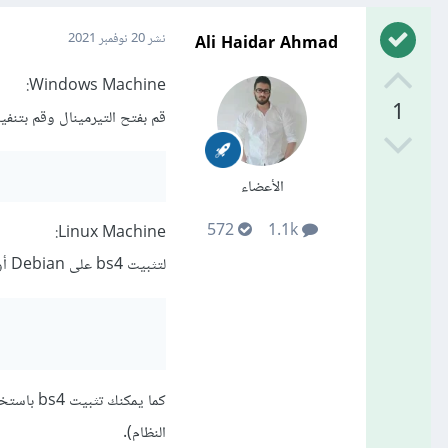
Ali Haidar Ahmad
نشر
20 نوفمبر 2021
Windows Machine:
1
قم بفتح التيرمينال وقم بتنفيذ
الأعضاء
572
1.1k
Linux Machine:
لتثبيت bs4 على Debian أو Ubuntu linux باستخدام مدير حزمة النظام ، قم بتشغيل الأمر التالي:
النظام).