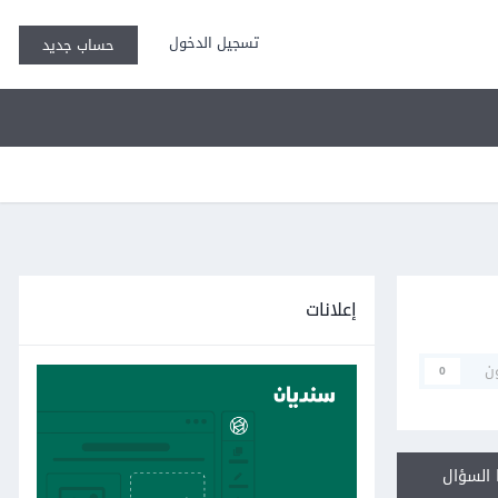
تسجيل الدخول
حساب جديد
إعلانات
ن
0
السؤال