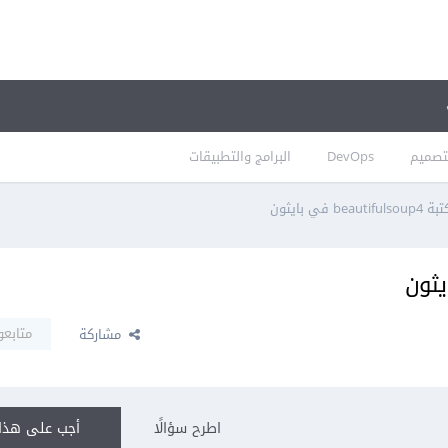
تصميم
DevOps
البرامج والتطبيقات
be في بايثون
متابعو
مشاركة
اطرح سؤالًا
أجب على هذا 