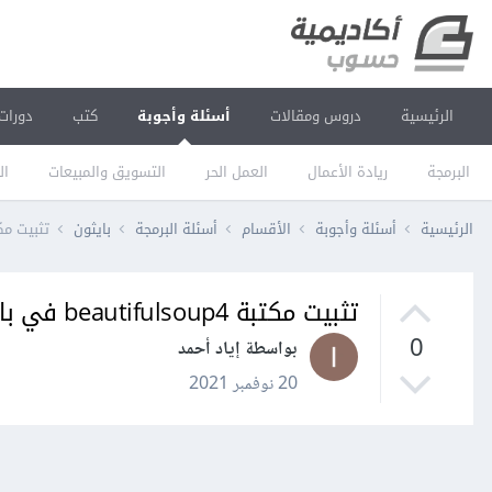
الرئيسية
دروس ومقالات
أسئلة وأجوبة
كتب
دورات
البرمجة
ريادة الأعمال
العمل الحر
التسويق والمبيعات
ال
الرئيسية
أسئلة وأجوبة
الأقسام
أسئلة البرمجة
بايثون
تثبيت مكتبة autifulsoup4
تثبيت مكتبة beautifulsoup4 في بايثون
0
بواسطة إياد أحمد
20 نوفمبر 2021