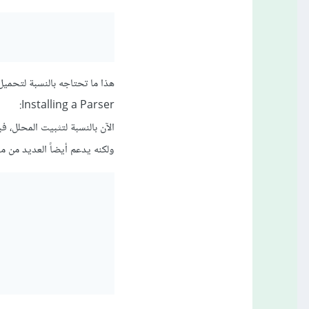
هذا ما تحتاجه بالنسبة لتحميل 
Installing a Parser:
ولكنه يدعم أيضاً العديد من محللات python الخارجية مثل lxml parser أو ib parser