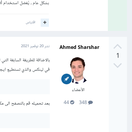
بشكل عام ، يُفضل استخدام lxml لأنه أسرع.
اقتباس
Ahmed Sharshar
نشر
20 نوفمبر 2021
1
في لينكس والذي تستطيع ايجاد
الأعضاء
44
348
بعد تحميله قم بالتصفح الى مكان تحميله باستخدام cd ثم بعد ذلك