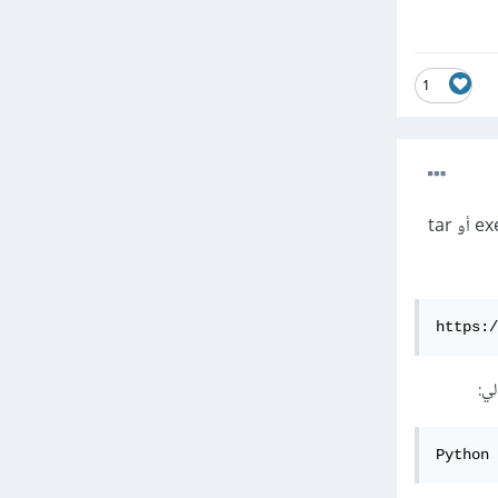
1
بالاضافة للطريقة السابقة التي تعتمد على ال terminal، يمكنك ايضا تثبيت الحزمة باستخدام ملف التحميل .exe أو tar
https:/
Python 