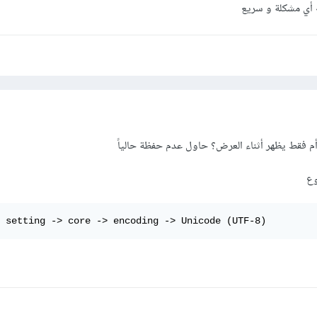
أم فقط يظهر أثناء العرض؟ حاول عدم حفظة حالياً
وع
 setting -> core -> encoding -> Unicode (UTF-8)