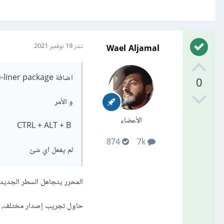
Wael Aljamal
نشر
19 نوفمبر 2021
اضافة Atom one-liner package غير موجودة عندي
0
و الأمر
الأعضاء
CTRL + ALT + B
874
7k
لم يفعل اي شئ
المحرر يتجاهل السطر الجديد ب
حاول تجريب إصدار مختلف،