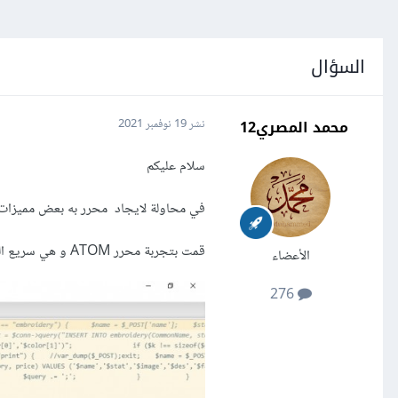
السؤال
محمد المصري12
نشر
19 نوفمبر 2021
سلام عليكم
في محاولة لايجاد محرر به بعض مميزات phpstorm و الذي ارغب في تركه بسبب استهلاكه الكبير و الغير طبيعي لموارد الج
قمت بتجربة محرر ATOM و هي سريع الفتح لكن الكود يظهر عندي بالشكل التالي
الأعضاء
276