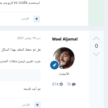
استخدم vs code لايوجد به أي مشكلة و سريع
اقتباس
Wael Aljamal
نشر
19 نوفمبر 2021
0
هل تم حفظ الملف بهذا الشكل 
جرب تغيير ترميز ملفات المشر
الأعضاء
874
7k
ثم أعد فتحه
اقتباس