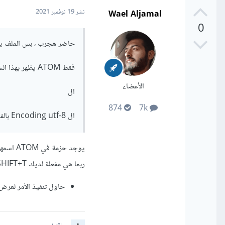
Wael Aljamal
نشر
19 نوفمبر 2021
0
حاضر هجرب ، بس الملف يفتح بشكله الطبيعي عل
فقط ATOM يظهر بهذا الشكل
الأعضاء
ال
874
7k
ال Encoding utf-8 بالفعل
ربما هي مفعلة لديك CTRL+SHIFT+T or CMD+SHIFT+T حاول تعطيلها..
حاول تنفيذ الأمر لعرض الشيفر