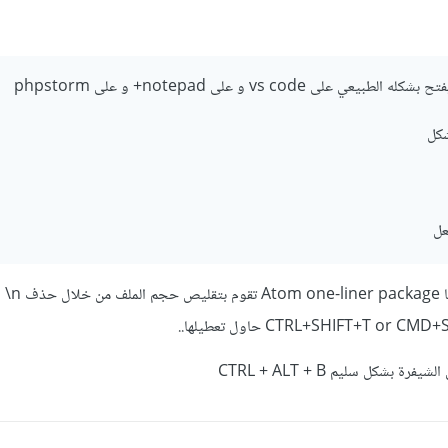
ى vs code و على notepad+ و على phpstorm
يوجد حزمة في OM
ة بشكل سليم CTRL + ALT + B