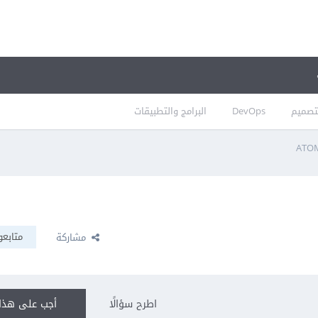
تصميم
DevOps
البرامج والتطبيقات
متابعو
مشاركة
اطرح سؤالًا
أجب على هذا 