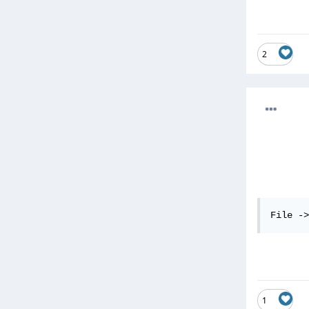
2
File ->
1