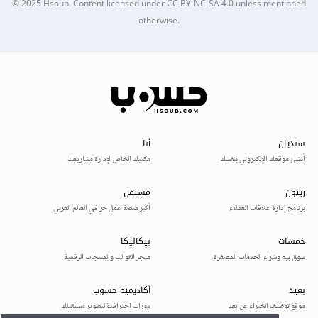
© 2025
Hsoub
.
Content licensed under
CC BY-NC-SA 4.0
unless mentioned
otherwise.