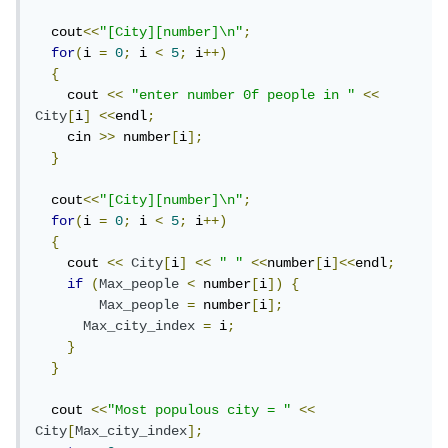
  cout
<<
"[City][number]\n"
;
for
(
i 
=
0
;
 i 
<
5
;
 i
++)
{
    cout 
<<
"enter number 0f people in "
<<
City
[
i
]
<<
endl
;
    cin 
>>
 number
[
i
];
}
  cout
<<
"[City][number]\n"
;
for
(
i 
=
0
;
 i 
<
5
;
 i
++)
{
    cout 
<<
City
[
i
]
<<
" "
<<
number
[
i
]<<
endl
;
if
(
Max_people
<
 number
[
i
])
{
Max_people
=
 number
[
i
];
Max_city_index
=
 i
;
}
}
  cout 
<<
"Most populous city = "
<<
City
[
Max_city_index
];