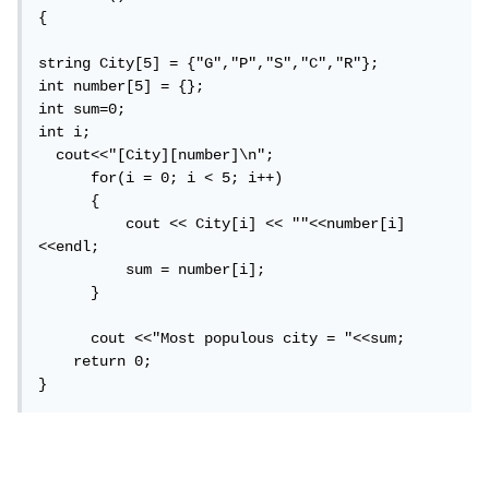
{

string City[5] = {"G","P","S","C","R"};

int number[5] = {};

int sum=0;

int i;

  cout<<"[City][number]\n";

      for(i = 0; i < 5; i++)

      {

          cout << City[i] << ""<<number[i]
<<endl;

          sum = number[i];

      }

      cout <<"Most populous city = "<<sum;

    return 0;

}