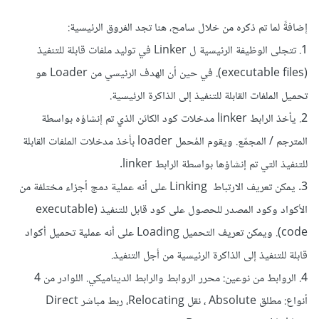
إضافةً لما تم ذكره من خلال سامح، هنا تجد الفروق الرئيسية:
1. تتجلى الوظيفة الرئيسية ل Linker في توليد ملفات قابلة للتنفيذ
(executable files). في حين أن الهدف الرئيسي من Loader هو
تحميل الملفات القابلة للتنفيذ إلى الذاكرة الرئيسية.
2. يأخذ الرابط linker مدخلات كود الكائن الذي تم إنشاؤه بواسطة
المترجم / المجمّع. ويقوم المُحمل loader بأخذ مدخلات الملفات القابلة
للتنفيذ التي تم إنشاؤها بواسطة الرابط linker.
3. يمكن تعريف الارتباط Linking على أنه عملية دمج أجزاء مختلفة من
الأكواد وكود المصدر للحصول على كود قابل للتنفيذ (executable
code). ويمكن تعريف التحميل Loading على أنه عملية تحميل أكواد
قابلة للتنفيذ إلى الذاكرة الرئيسية من أجل التنفيذ.
4. الروابط من نوعين: محرر الروابط والرابط الديناميكي. اللوادر من 4
أنواع: مطلق Absolute ، نقل Relocating، ربط مباشر Direct