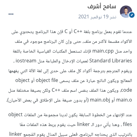
سامح أشرف
نشر
19 نوفمبر 2021
عندما تقوم بعمل برنامج بلغة ++C أو C فإن هذا البرنامج يتحتوي على
الأكواد مقسمة لأكثر من ملف، حتى وإن كان البرنامج موجود في ملف
واحد مثل main.cpp فإنك تستعمل المكتبات القياسية الخاصة باللغة
Standard Libraries لعميات الإدخال والطباعة مثل iostream ،
ويقوم المترجم بترجمة أكواد كل ملف على حدى إلى لغة الآلة التي يفهمها
المعالج ويكون الناتج عبارة عن ملف يسمى object file أو object
code، ويكون هذا الملف بنفس اسم ملف ++C ولكن بصيغة مختلفة مثل
main.o أو main.obj (أو بدون صيغة على الإطلاق في بعض الأحيان).
عند الإنتهاء من الخطوة السابقة يكون لدينا مجموعة من الملفات object
files ، وهنا يأتي دور الـ linker حيث يقوم بربط هذه الملفات معًا
بالترتيب الذي يحتاجه البرنامج، فعلى سبيل المثال يقوم المُجمع linker