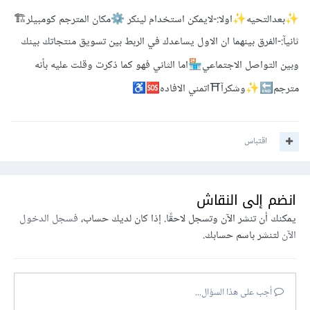
بعدالتحيه
اولا:-لايمكن استخدام لينكر
مكان المترجم كومبيلر🏗
⚙️
✨
✨
ثانيآ:-الفرق بينهما ان الاول يساعدك في الربط بين تسويق منتجاتك بينك
وبين التواصل الاجتماعي
اما الثاني فهو كما ذكرت وقلت عليه بأنه
🏪
مترجم
وشكرآ⛩اتمني الافاده
♿
🆘
✨
🔚
اقتباس
انضم إلى النقاش
يمكنك أن تنشر الآن وتسجل لاحقًا. إذا كان لديك حساب،
فسجل الدخول
الآن
لتنشر باسم حسابك.
أجب على هذا السؤال...