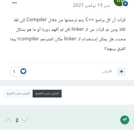
نشر
19 نوفمبر 2021
قرأت أن كل برامج ++C يتم ترجمتها من خلال Compiler إلى لغة
الآلة ومن ثم قرأت عن الـ linker لكن لم أفهم دورة أو ما هو بشكل
محدد، هل يمكن إستخدام الـ linker مكان المترجم compiler؟ وما
الفرق بينهما؟
اقتباس
1
الترتيب حسب التقييم
الترتيب حسب التاريخ
2