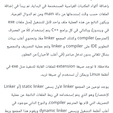
بإضافة أكواد المكتبات القياسية المستخدمة في البداية، ثم يبدأ في إضافة
الملفات حسب وقت إستدعائها من دالة main ومن ثم الدوال الفرعية،
ويكون الناتج من هذه العملية ملف واحد قابل للتشغيل (مثل ملفات exe
في ويندوز)، وبالتالي في كل برامج ++C يتم إستخدام كلًا من المصرف
(المترجم) compiler وكذلك المجمع linker معًا، وتحتوي أغلب بيئات
التطوير IDE على compiler و linker وتتم عملية التصريف والتجميع
بشكل تلقائي بدون تدخل مباشر (في أغلب الأحيان) من المطور.
ملاحظة: لا توجد صيغة extension للملفات القابلة للتنفيذ مثل exe في
أنظمة Linux ويمكن أن تستخدم أي صيغة تريد.
يوجد نوعين من المجمع linker الأول يسمى static linker (أو Linker
كإختصار) وهو الذي يتم إستخدامه في ربط الملفات الناتجة عن عملية
التصريف التي قام بها المترجم compiler، والنوع الثاني موجود في
أغلب أنظمة التشغيل ويسمى dynamic linker ويقوم هذا المجمع بربط