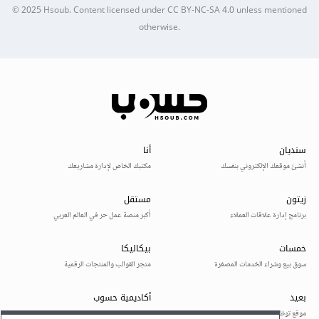
© 2025
Hsoub
.
Content licensed under
CC BY-NC-SA 4.0
unless mentioned
otherwise.