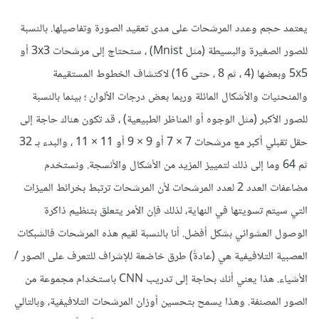
يعتمد حجم وعدد المرشحات على مدى تعقيد الصورة وتفاصيلها. بالنسبة
للصور الصغيرة والبسيطة (مثل Mnist) ، ستحتاج إلى مرشحات 3x3 أو
5x5 وبعضها (4 ، ثم 8 ، حتى 16) لاكتشاف الخطوط المستقيمة
والمنحنيات والأشكال المائلة وربما بعض درجات الألوان ؛ بينما بالنسبة
للصور الأكبر (مثل الوجوه أو المناظر الطبيعية) ، قد تكون هناك حاجة إلى
حقل تقبلي أكبر مع مرشحات 7 × 7 أو 9 × 9 أو 11 × 11 ، والبدء بـ 32
ثم 64 وما إلى ذلك لتمييز المزيد من الأشكال والأنسجة. ونستخدم
مضاعفات العدد 2 لعدد المرشحات لأن المرشحات ترتبط بخرائط الميزات
التي سيتم تسويتها في النهاية، لذلك فإن الأمر يتعلق بتنظيم ذاكرة
الوصول العشوائي بشكل أفضل. أنا بالنسبة لقيم هذه المرشحات فالشبكات
العصبية التلافيفية هي (عادةً) طرق خاضعة للإشراف للتعرف على الصور /
الأشياء. هذا يعني أنك بحاجة إلى تدريب CNN باستخدام مجموعة من
الصور المصنفة. وهذا يسمح بتحسين أوزان المرشحات التلافيفية، وبالتالي