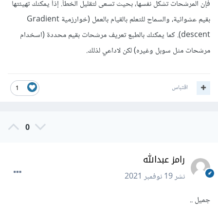
فإن المرشحات تشكل نفسها، بحيث تسعى لتقليل الخطأ. إذاً يمكنك تهيئتها
بقيم عشوائية، والسماح للتعلم بالقيام بالعمل (خوارزمية Gradient
descent). كما يمكنك بالطبع تعريف مرشحات بقيم محددة (اسخدام
مرشحات مثل سوبل وغيره) لكن لاداعي لذلك.
اقتباس
1
0
رامز عبدالله
نشر
19 نوفمبر 2021
جميل ..