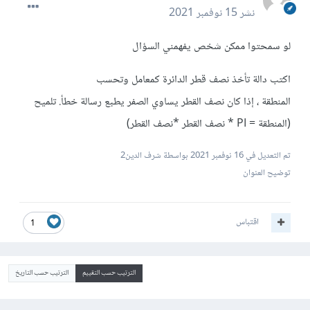
نشر
15 نوفمبر 2021
لو سمحتوا ممكن شخص يفهمني السؤال
اكتب دالة تأخذ نصف قطر الدائرة كمعامل وتحسب
المنطقة ، إذا كان نصف القطر يساوي الصفر يطبع رسالة خطأ. تلميح
(المنطقة = PI * نصف القطر *نصف القطر)
تم التعديل في
16 نوفمبر 2021
بواسطة شرف الدين2
توضيح العنوان
اقتباس
1
الترتيب حسب التقييم
الترتيب حسب التاريخ