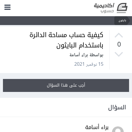
بايثون
كيفية حساب مساحة الدائرة
باستخدام البايثون
0
بواسطة براء أسامة
15 نوفمبر 2021
أجب على هذا السؤال
السؤال
براء أسامة