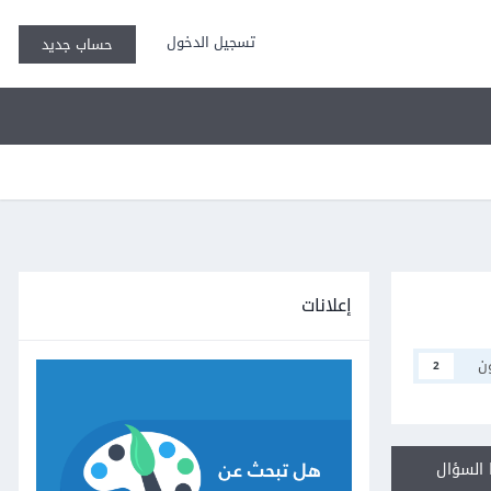
تسجيل الدخول
حساب جديد
إعلانات
ن
2
السؤال