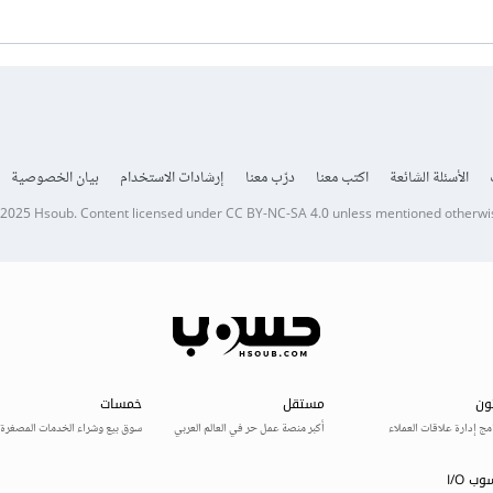
الأسئلة الشائعة
اكتب معنا
درّب معنا
إرشادات الاستخدام
بيان الخصوصية
 2025
Hsoub
.
Content licensed under
CC BY-NC-SA 4.0
unless mentioned otherwi