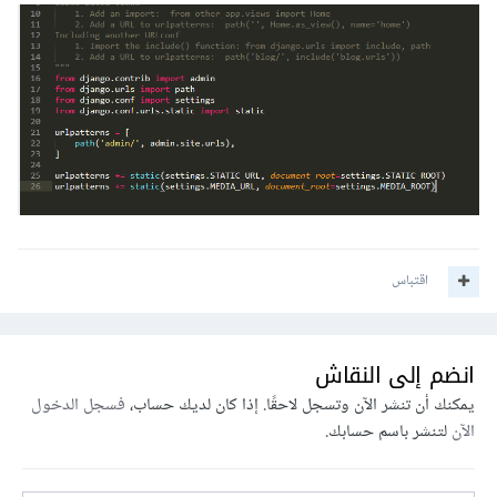
urlpatterns 
=
[
    path
(
'admin/'
,
 admin
.
site
.
urls
),
    path
(
''
,
 main_views
.
homepage
),
# 
عليك أن تقوم بتغير main_views.homepage إلى 
مسار الصفحة الرئيسية
]
اقتباس
انضم إلى النقاش
يمكنك أن تنشر الآن وتسجل لاحقًا. إذا كان لديك حساب،
فسجل الدخول
الآن
لتنشر باسم حسابك.