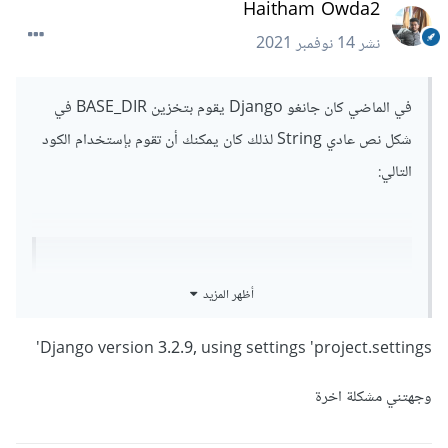
Haitham Owda2
نشر
14 نوفمبر 2021
في الماضي كان جانغو Django يقوم بتخزين BASE_DIR في
شكل نص عادي String لذلك كان يمكنك أن تقوم بإستخدام الكود
التالي:
import
 os

أظهر المزيد
BASE_DIR 
=
Django version 3.2.9, using settings 'project.settings'
os
.
path
.
dirname
(
os
.
path
.
dirname
(
os
.
path
.
abs
path
(
__file__
)))
وجهتني مشكلة اخرة
وكان يمكنك أن تقوم بعمل المسارات من خلال الكود التالي: