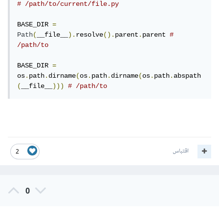
# /path/to/current/file.py
BASE_DIR 
=
Path
(
__file__
).
resolve
().
parent
.
parent 
# 
/path/to
BASE_DIR 
=
os
.
path
.
dirname
(
os
.
path
.
dirname
(
os
.
path
.
abspath
(
__file__
)))
# /path/to
اقتباس
2
0