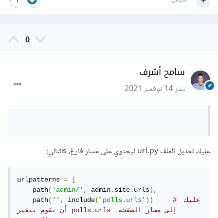
اقتباس
1
0
سامح أشرف
نشر
14 نوفمبر 2021
عليك تعديل الملف url.py ليحتوي على مسار فارغ، كالتالي:
urlpatterns 
=
[
    path
(
'admin/'
,
 admin
.
site
.
urls
),
# عليك 
))
'polls.urls'
(
 include
,
''
(
    path
أن تقوم بتغير polls.urls إلى مسار الصفحة 