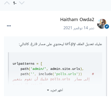
-1
Haitham Owda2
نشر
14 نوفمبر 2021
عليك تعديل الملف url.py ليحتوي على مسار فارغ، كالتالي:
urlpatterns 
=
[
    path
(
'admin/'
,
 admin
.
site
.
urls
),
    path
(
''
,
 include
(
'polls.urls'
))
# 
عليك أن تقوم بتغير polls.urls إلى مسار 
الصفحة الرئيسية
أظهر المزيد
]
أو إستخدام ملفات العرض views -إن كان لديك واحد-: