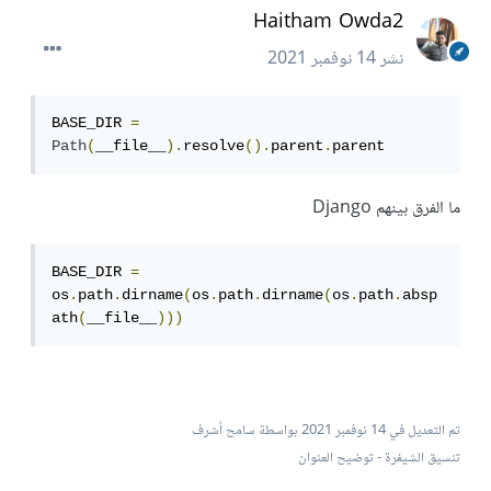
Haitham Owda2
نشر
14 نوفمبر 2021
BASE_DIR 
=
Path
(
__file__
).
resolve
().
parent
.
parent
ما الفرق بينهم Django
BASE_DIR 
=
os
.
path
.
dirname
(
os
.
path
.
dirname
(
os
.
path
.
absp
ath
(
__file__
)))
تم التعديل في
14 نوفمبر 2021
بواسطة سامح أشرف
تنسيق الشيفرة - توضيح العنوان