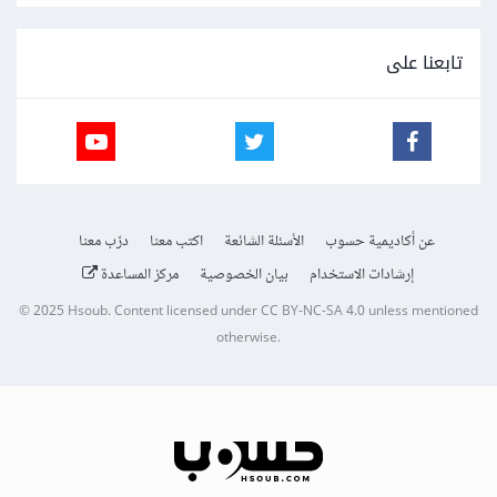
تابعنا على
عن أكاديمية حسوب
الأسئلة الشائعة
اكتب معنا
درّب معنا
إرشادات الاستخدام
بيان الخصوصية
مركز المساعدة
© 2025
Hsoub
.
Content licensed under
CC BY-NC-SA 4.0
unless mentioned
otherwise.