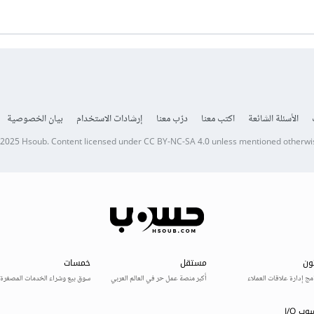
الأسئلة الشائعة
اكتب معنا
درّب معنا
إرشادات الاستخدام
بيان الخصوصية
 2025
Hsoub
.
Content licensed under
CC BY-NC-SA 4.0
unless mentioned otherwi