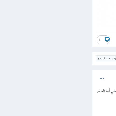
1
ترتيب حسب التاريخ
ه في نص الخطأ فإن الخطأ cURL error 60 يعني أنه قد تم