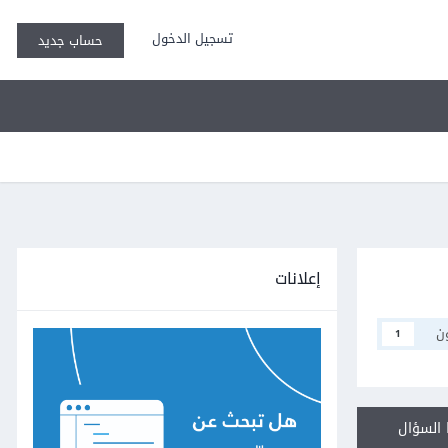
تسجيل الدخول
حساب جديد
إعلانات
ن
1
السؤال