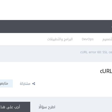
تصميم
DevOps
البرامج والتطبيقات
cURL error 60: SSL ce
cURL
متابعو
مشاركة
اطرح سؤالًا
أجب على هذا 