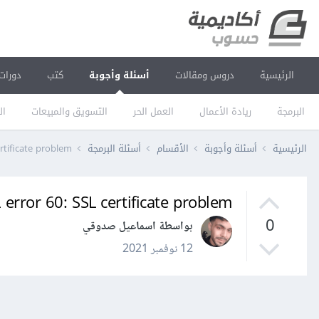
الرئيسية
دروس ومقالات
أسئلة وأجوبة
كتب
دورات
البرمجة
ريادة الأعمال
العمل الحر
التسويق والمبيعات
ال
الرئيسية
أسئلة وأجوبة
الأقسام
أسئلة البرمجة
rtificate problem
 error 60: SSL certificate problem
0
بواسطة اسماعيل صدوقي
12 نوفمبر 2021