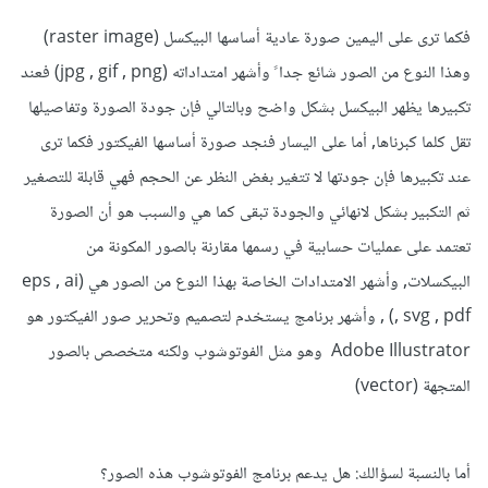
فكما ترى على اليمين صورة عادية أساسها البيكسل (raster image)
وهذا النوع من الصور شائع جدا ً وأشهر امتداداته (jpg , gif , png) فعند
تكبيرها يظهر البيكسل بشكل واضح وبالتالي فإن جودة الصورة وتفاصيلها
تقل كلما كبرناها, أما على اليسار فنجد صورة أساسها الفيكتور فكما ترى
عند تكبيرها فإن جودتها لا تتغير بغض النظر عن الحجم فهي قابلة للتصغير
ثم التكبير بشكل لانهائي والجودة تبقى كما هي والسبب هو أن الصورة
تعتمد على عمليات حسابية في رسمها مقارنة بالصور المكونة من
البيكسلات, وأشهر الامتدادات الخاصة بهذا النوع من الصور هي (eps , ai
, svg , pdf) , وأشهر برنامج يستخدم لتصميم وتحرير صور الفيكتور هو
Adobe Illustrator وهو مثل الفوتوشوب ولكنه متخصص بالصور
المتجهة (vector)
أما بالنسبة لسؤالك: هل يدعم برنامج الفوتوشوب هذه الصور؟