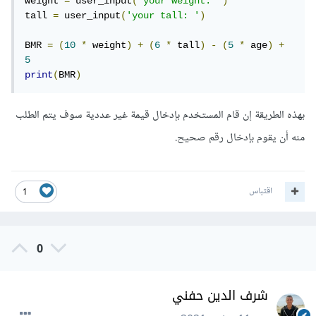
weight 
=
 user_input
(
'your weight: '
)
tall 
=
 user_input
(
'your tall: '
)
BMR 
=
(
10
*
 weight
)
+
(
6
*
 tall
)
-
(
5
*
 age
)
+
5
print
(
BMR
)
بهذه الطريقة إن قام المستخدم بإدخال قيمة غير عددية سوف يتم الطلب
منه أن يقوم بإدخال رقم صحيح.
اقتباس
1
0
شرف الدين حفني