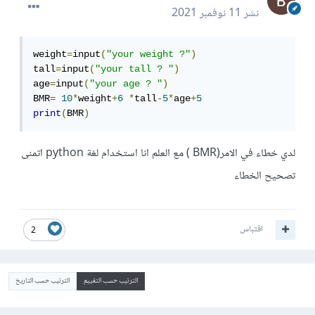
نشر
11 نوفمبر 2021
weight
=
input
(
"your weight ?"
)
tall
=
input
(
"your tall ? "
)
age
=
input
(
"your age ? "
)
BMR
=
10
*
weight
+
6
*
tall
-
5
*
age
+
5
print
(
BMR
)
لدي خطاء في الامر(BMR ) مع العلم انا استخدام لغة python اتمنى
تصحيح الخطاء
اقتباس
2
الترتيب حسب التقييم
الترتيب حسب التاريخ