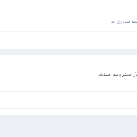
طة هشام رزق الله
آن
لتنشر باسم حسابك.