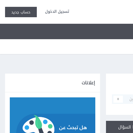
تسجيل الدخول
حساب جديد
إعلانات
ن
0
السؤال