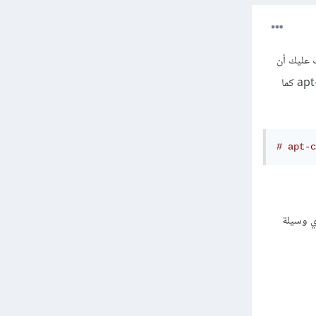
CD-RO) لتثبيت أو تحديث نظامك بشكل أتوماتيكيا مع Apt، يجب عليك أن
تقوم بإضافة هذا القرص المدمج إلى قائمة /etc/apt/sources.list وللقيام بذلك يمكنك استخدام apt-cdrom كما
# apt-c
 أي وسيلة