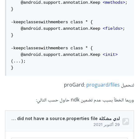
    @android.support.annotation.Keep 
<methods>
;

}

-keepclasseswithmembers class * {

    @android.support.annotation.Keep 
<fields>
;

}

-keepclasseswithmembers class * {

    @android.support.annotation.Keep 
<init>
(...);

}
لتحميل proGard:
proguard/files
وربما الخطأ بسبب عدم تضمين ndk حاول حسب التالي: