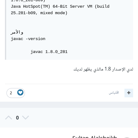
1.8.0_281-b09)

Java HotSpot(TM) 64-Bit Server VM (build 
25.281-b09, mixed mode)

والأمر

javac -version

	javac 1.8.0_281
لدي الإصدار 1.8 مالذي يظهر لديك
اقتباس
2
0