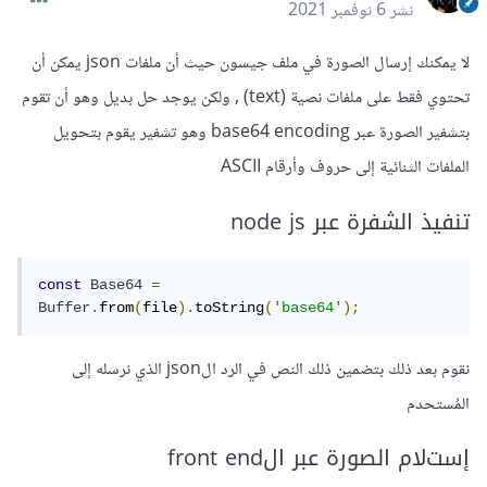
نشر
6 نوفمبر 2021
ﻻ يمكنك إرسال الصورة في ملف جيسون حيث أن ملفات json يمكن أن
تحتوي فقط على ملفات نصية (text) , ولكن يوجد حل بديل وهو أن تقوم
بتشفير الصورة عبر base64 encoding وهو تشفير يقوم بتحويل
الملفات الثنائية إلى حروف وأرقام ASCII
تنفيذ الشفرة عبر node js
const
Base64
=
Buffer
.
from
(
file
).
toString
(
'base64'
);
نقوم بعد ذلك بتضمين ذلك النص في الرد الjson الذي نرسله إلى
المُستحدم
إستﻻم الصورة عبر الfront end