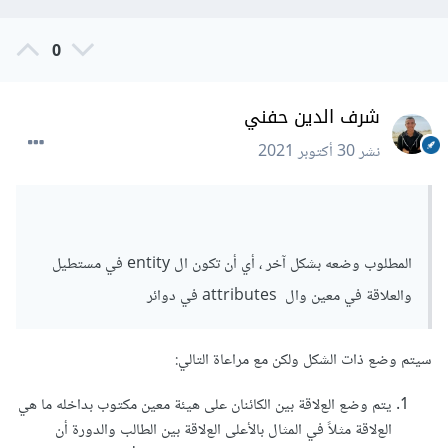
فيمكن التعبير عنها بالشكل المرفق, ويتم إعتبار ذلك الشكل erd لأنه
0
يُعبر عن العﻻقات بين الكائنات, مثل تماماً الشكل الذي قمت انت
بإرفاقه
شرف الدين حفني
نشر
30 أكتوبر 2021
المطلوب وضعه بشكل آخر ، أي أن تكون ال entity في مستطيل
والعلاقة في معين وال attributes في دوائر
سيتم وضع ذات الشكل ولكن مع مراعاة التالي:
يتم وضع العﻻقة بين الكائنان على هيئة معين مكتوب بداخله ما هي
العﻻقة مثلاً في المثال بالأعلى العﻻقة بين الطالب والدورة أن