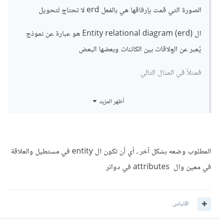
الصورة التي قمت بإرفاقها هي بالفعل erd ﻻ تحتاج لتحويل
ال Entity relational diagram (erd) هو عبارة عن نموذج
يُعبر عن العﻻقات بين الكائنات وبعضها البعض
فمثلاً في المثال التالي
أظهر المزيد
في الجامعة يقوم الطالب بالإشتراك في الدورات

, ويجب على الطالب أن يكون مُشتركاً في دورة 
واحدة على الأقل أو أكثر,

وكل دورة يتم تدريسها من قِبل مُعلم واحد فقط, 
المطلوب وضعه بشكل آخر ، أي أن تكون ال entity في مستطيل والعلاقة
وبغرض ضمان جودة الدورة يقوم المُعلم بتدريس 
في معين وال attributes في دوائر
نفهم من النص السابق :
اقتباس
وجود عﻻقة كثير - كثير بين الطالب والدورات
عﻻقة واحد - واحد بين الدورة والمُعلم