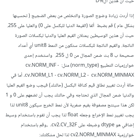
حيث أن هذين ال%D
إذا أردت زيادة وضوح الصورة والتخلص من بعض الضجيج ( تحسينها
بشكل عام ) قم بضبط ألفا (القيمة الدنيا للبكسل على 0) والعليا على 255.
حيث أن هذين الوسيطين يمثلان القيم العليا والدنيا لبكسلات الصورة
الناتجة. والقيم الناتجة للبكسلات ستكون من النمط unit8 أي أعداد
صحيحة ب 8 بت ضمن المجال من 0 ل 255. واستخدم إحدى
خوارزميات التطبيع (norm_type) مثل: cv.NORM_INF -
cv.NORM_L1 - cv.NORM_L2 - cv.NORM_MINMAX. أما في
حالة أردت تغيير نطاق قيم كثافة البكسل (حالتك) فيجب وضع القيم العليا
والدنيا ضمن المجال الذي تحتاجه وفي حالتك يجب أن تضعهم على 0 و 1
لكن هذا سينتج مصفوفة بقيم صفرية لأن نمط الخرج سيكون unit8 لذا
يجب تغيير نمط الإخراج وجعله float لذا يجب أن تقوم باستخدام وسيط
إضافي هو dtype وضبطه على cv2.CV_32F. ,وقم باستخدام
خوارزمية cv2.NORM_MINMAX لذا لحل مشكلتك: