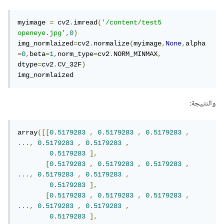
myimage 
=
 cv2
.
imread
(
'/content/test5 
openeye.jpg'
,
0
)
img_normlaized
=
cv2
.
normalize
(
myimage
,
None
,
alpha
=
0
,
beta
=
1
,
norm_type
=
cv2
.
NORM_MINMAX
,
dtype
=
cv2
.
CV_32F
)
img_normlaized
والنتيجة:
array
([[
0.5179283
,
0.5179283
,
0.5179283
,
...,
0.5179283
,
0.5179283
,
0.5179283
],
[
0.5179283
,
0.5179283
,
0.5179283
,
...,
0.5179283
,
0.5179283
,
0.5179283
],
[
0.5179283
,
0.5179283
,
0.5179283
,
...,
0.5179283
,
0.5179283
,
0.5179283
],