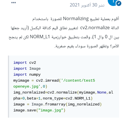
نشر
30 أكتوبر 2021
أقوم بعملية تطبيع Normalizing للصورة باستخدام
الدالة cv2.normalize لتغيير نطاق قيم كثافة البكسل (أريد جعلها
بين ال 0 وال 1)، وقمت بتطبيق خوارزمية NORM_L1 لكن لم ينجح
الأمر؟ وتظهر الصورة سوداء بقيم صفرية.
import
import
Image
import
 numpy

myimage 
=
 cv2
.
imread
(
'/content/test5 
openeye.jpg'
,
0
)
img_normlaized
=
cv2
.
normalize
(
myimage
,
None
,
al
pha
=
0
,
beta
=
1
,
norm_type
=
cv2
.
NORM_L1
)
image 
=
Image
.
fromarray
(
img_normlaized
)
image
.
save
(
"image.jpg"
)