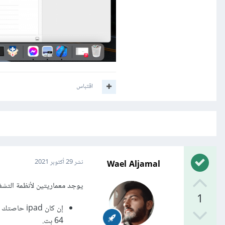
اقتباس
Wael Aljamal
نشر
29 أكتوبر 2021
يوجد معماريتين لأنظمة التشغيل ال
1
64 بت.