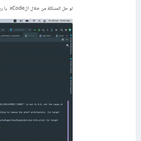
لو حل المشكلة من خلال الxCode يا ريت يكون الشرح مفصل لقلة الخبرة باستخدامه