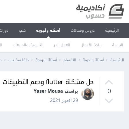
الرئيسية
دروس ومقالات
أسئلة وأجوبة
كتب
دورات
البرمجة
ريادة الأعمال
العمل الحر
التسويق والمبيعات
ال
الرئيسية
أسئلة وأجوبة
الأقسام
أسئلة البرمجة
جافا سكريبت
حل مشكلة
حل مشكلة flutter ودعم التطبيقات ios 12 does not support 32-bit programs
0
بواسطة Yaser Mousa
29 أكتوبر 2021