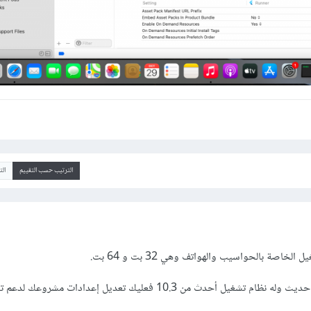
الترتيب حسب التقييم
ال
خاصة بالحواسيب والهواتف وهي 32 بت و 64 بت.
إن كان ipad حاصتك حديث وله نظام تشغيل أحدث من 10.3 فعليك تعديل إعدادات مشر