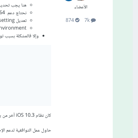
هنا يجب تحديد targets an iOS حد
الأعضاء
نحتاج دعم 64-bit architecture
تعديل Architectures build setting إلى Standard Architectures
874
7k
environment
وإلا فالمشكلة بسبب توقف دعم أنظمة ios لتطبيقات 32 بت، ت
كان نظام iOS 10.3 آخر من يدعم تطبيقات 32 بت.
حاول عمل التوافقية لدعم الإص