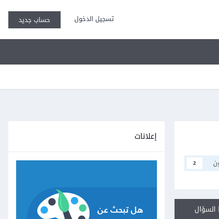
تسجيل الدخول
حساب جديد
إعلانات
ن
2
السؤال