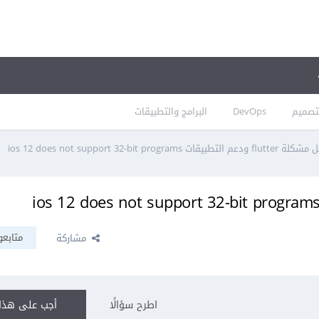
تصميم
DevOps
البرامج والتطبيقات
 flutter ودعم التطبيقات ios 12 does not support 32-bit programs
متابعو
مشاركة
اطرح سؤالًا
أجب على هذا 