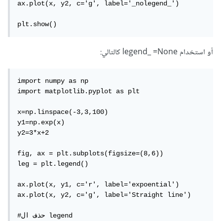
ax.plot(x, y2, c='g', label='_nolegend_')

plt.show()
أو استخدام legend_ =None كالتالي:
import numpy as np

import matplotlib.pyplot as plt

x=np.linspace(-3,3,100)

y1=np.exp(x)

y2=3*x+2

fig, ax = plt.subplots(figsize=(8,6))

leg = plt.legend()

ax.plot(x, y1, c='r', label='expoential')

ax.plot(x, y2, c='g', label='Straight line')

#حذف ال legend
