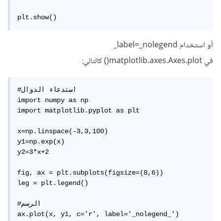
plt.show()
أو استخدام label=_nolegend_
في matplotlib.axes.Axes.plot() كالتالي:
#استدعاء الدوال

import numpy as np

import matplotlib.pyplot as plt

x=np.linspace(-3,3,100)

y1=np.exp(x)

y2=3*x+2

fig, ax = plt.subplots(figsize=(8,6))

leg = plt.legend()

#الرسم

ax.plot(x, y1, c='r', label='_nolegend_')
