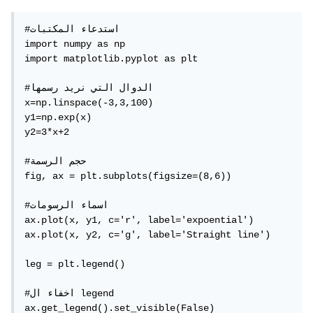
#استدعاء المكتبات

import numpy as np

import matplotlib.pyplot as plt

#الدوال التي نريد رسمها

x=np.linspace(-3,3,100)

y1=np.exp(x)

y2=3*x+2

#حجم الرسمة

fig, ax = plt.subplots(figsize=(8,6))

#اسماء الرسومات

ax.plot(x, y1, c='r', label='expoential')

ax.plot(x, y2, c='g', label='Straight line')

leg = plt.legend()

#اخفاء ال legend

ax.get_legend().set_visible(False)
