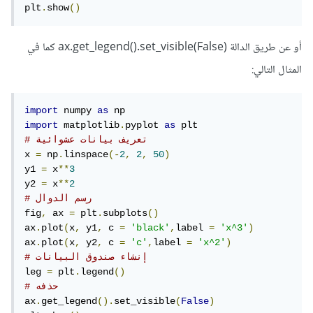
plt
.
show
()
أو عن طريق الدالة ax.get_legend().set_visible(False) كما في
المثال التالي:
import
 numpy 
as
import
 matplotlib
.
pyplot 
as
# تعريف بيانات عشوائية
x 
=
 np
.
linspace
(-
2
,
2
,
50
)
y1 
=
 x
**
3
y2 
=
 x
**
2
# رسم الدوال
fig
,
 ax 
=
 plt
.
subplots
()
ax
.
plot
(
x
,
 y1
,
 c 
=
'black'
,
label 
=
'x^3'
)
ax
.
plot
(
x
,
 y2
,
 c 
=
'c'
,
label 
=
'x^2'
)
# إنشاء صندوق البيانات
leg 
=
 plt
.
legend
()
# حذفه
ax
.
get_legend
().
set_visible
(
False
)