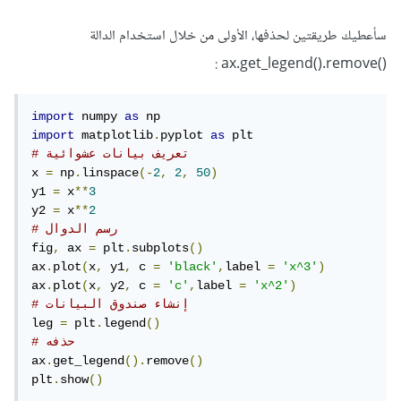
سأعطيك طريقتين لحذفها، الأولى من خلال استخدام الدالة
()ax.get_legend().remove :
import
 numpy 
as
import
 matplotlib
.
pyplot 
as
# تعريف بيانات عشوائية
x 
=
 np
.
linspace
(-
2
,
2
,
50
)
y1 
=
 x
**
3
y2 
=
 x
**
2
# رسم الدوال
fig
,
 ax 
=
 plt
.
subplots
()
ax
.
plot
(
x
,
 y1
,
 c 
=
'black'
,
label 
=
'x^3'
)
ax
.
plot
(
x
,
 y2
,
 c 
=
'c'
,
label 
=
'x^2'
)
# إنشاء صندوق البيانات
leg 
=
 plt
.
legend
()
# حذفه
ax
.
get_legend
().
remove
()
plt
.
show
()