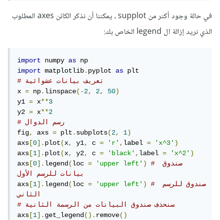
في حالة وجود أكثر من supplot ، يمكننا أن نذكر الكائن axes المطلوب
الذي نريد إزالة ال legend الخاص بك:
import
 numpy 
as
import
 matplotlib
.
pyplot 
as
# تعريف بيانات عشوائية
x 
=
 np
.
linspace
(-
2
,
2
,
50
)
y1 
=
 x
**
3
y2 
=
 x
**
2
# رسم الدوال
fig
,
 axs 
=
 plt
.
subplots
(
2
,
1
)
axs
[
0
].
plot
(
x
,
 y1
,
 c 
=
'r'
,
label 
=
'x^3'
)
axs
[
1
].
plot
(
x
,
 y2
,
 c 
=
'black'
,
label 
=
'x^2'
)
# صندوق 
)
'upper left'
=
loc 
(
legend
].
0
[
axs
بيانات للرسم الأول
# صندوق للرسم 
)
'upper left'
=
loc 
(
legend
].
1
[
axs
الثاني
# سنحذف صندوق البيانات من الرسمة الثانية
axs
[
1
].
get_legend
().
remove
()